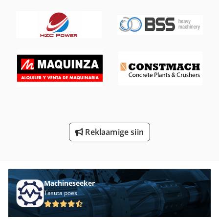
Mulgustamiseks Ja Lõikamine
Multi Funktsiooni Ekskavaator
Puulõhkumis Masin
Pöörleva Die Lõikur
Rataslaadur Koos Ekskavaator
Stop Hööveldamine
Tank Lõhkamine
Reklaamige siin
Vahend Ja Lõikur Veski
Vänt Lõikumiseks
Machineseeker
Tasuta poes