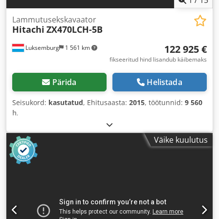
Lammutusekskavaator
Hitachi
ZX470LCH-5B
122 925 €
Luksemburg
1 561 km
fikseeritud hind lisandub käibemaks
Pärida
Helistada
Seisukord:
kasutatud
, Ehitusaasta:
2015
, töötunnid:
9 560
h
,
Väike kuulutus