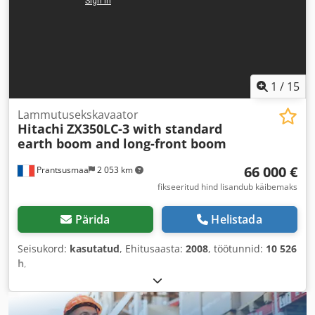
1
/
15
Lammutusekskavaator
Hitachi
ZX350LC-3 with standard
earth boom and long-front boom
66 000 €
Prantsusmaa
2 053 km
fikseeritud hind lisandub käibemaks
Pärida
Helistada
Seisukord:
kasutatud
, Ehitusaasta:
2008
, töötunnid:
10 526
h
,