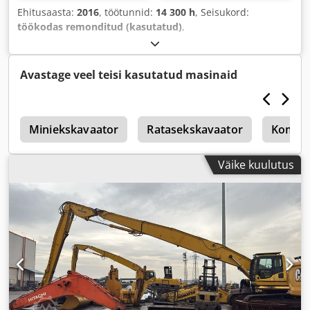
Ehitusaasta:
2016
, töötunnid:
14 300 h
, Seisukord:
töökodas remonditud (kasutatud)
,
Avastage veel teisi kasutatud masinaid
2
Miniekskavaator
Ratasekskavaator
Komat
Väike kuulutus