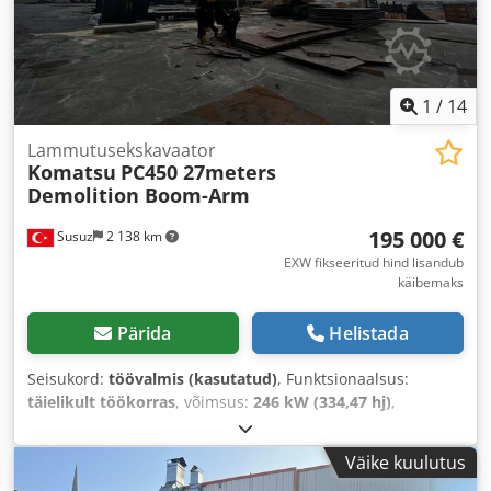
1
/
14
Lammutusekskavaator
Komatsu
PC450 27meters
Demolition Boom-Arm
195 000 €
Susuz
2 138 km
EXW fikseeritud hind lisandub
käibemaks
Pärida
Helistada
Seisukord:
töövalmis (kasutatud)
, Funktsionaalsus:
täielikult töökorras
, võimsus:
246 kW (334,47 hj)
,
kogumass:
55 000 kg
, Ehitusaasta:
2024
, töötunnid:
16 300
h
, masina/sõiduki number:
KMTP0087T02020305
,
Väike kuulutus