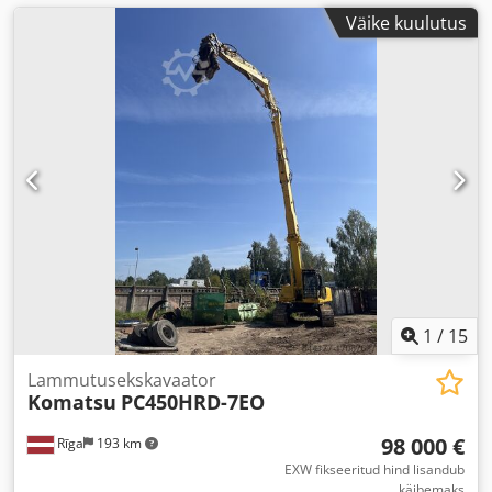
Väike kuulutus
1
/
15
Lammutusekskavaator
Komatsu
PC450HRD-7EO
98 000 €
Rīga
193 km
EXW fikseeritud hind lisandub
käibemaks