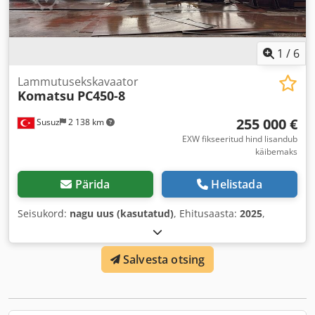
1
/
6
Lammutusekskavaator
Komatsu
PC450-8
255 000 €
Susuz
2 138 km
EXW fikseeritud hind lisandub
käibemaks
Pärida
Helistada
Seisukord:
nagu uus (kasutatud)
, Ehitusaasta:
2025
,
Salvesta otsing