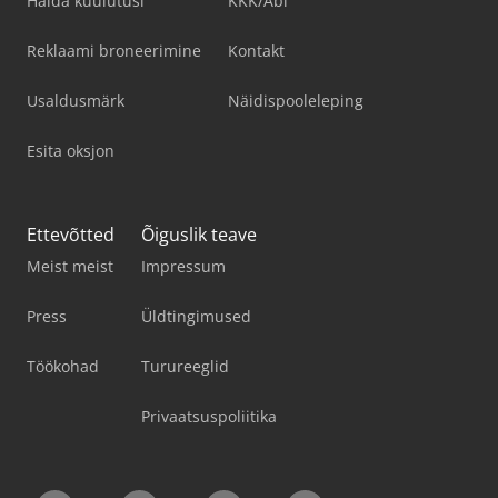
Halda kuulutusi
KKK/Abi
Reklaami broneerimine
Kontakt
Usaldusmärk
Näidispooleleping
Esita oksjon
Ettevõtted
Õiguslik teave
Meist meist
Impressum
Press
Üldtingimused
Töökohad
Turureeglid
Privaatsuspoliitika