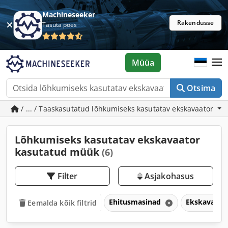
Machineseeker
Rakendusse
Tasuta poes
Müüa
Otsima
/ ... / Taaskasutatud lõhkumiseks kasutatav ekskavaator
Lõhkumiseks kasutatav ekskavaator
kasutatud müük
(6)
Filter
Asjakohasus
Ehitusmasinad
Ekskavaato
Eemalda kõik filtrid