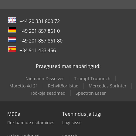
+44 20 331 800 72
+49 201 857 861 0
+49 201 857 861 80
+34 911 433 456
Praegused masinapäringud:
Niemann Dissolver
Trumpf Trupunch
Moretto Xd 21
Rehvitööriistad
Mercedes Sprinter
Töökoja seadmed
Spectron Laser
Müüa
Teenindus ja tugi
Reklaamide esitamines
Logi sisse