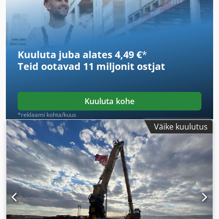
Kuuluta juba alates 4,49 €
*
Teid ootavad
11 miljonit ostjat
Kuuluta kohe
*reklaami kohta/kuus
Väike kuulutus