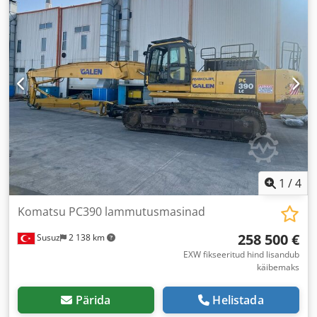
1
/
4
Komatsu PC390 lammutusmasinad
258 500 €
Susuz
2 138 km
EXW fikseeritud hind lisandub
käibemaks
Pärida
Helistada