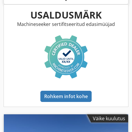
USALDUSMÄRK
Machineseeker sertifitseeritud edasimüüjad
Rohkem infot kohe
Väike kuulutus