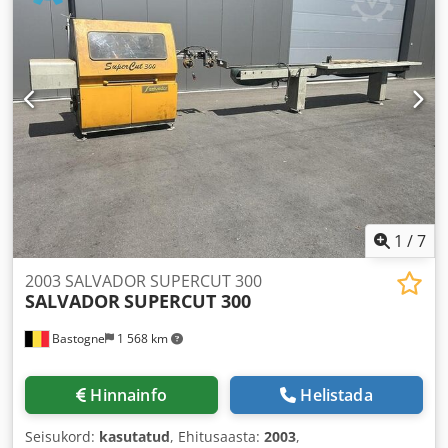
1
/
7
2003 SALVADOR SUPERCUT 300
SALVADOR
SUPERCUT 300
Bastogne
1 568 km
Hinnainfo
Helistada
Seisukord:
kasutatud
, Ehitusaasta:
2003
,