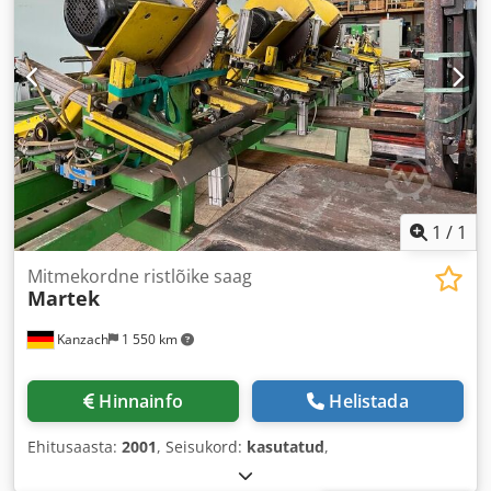
1
/
1
Mitmekordne ristlõike saag
Martek
Kanzach
1 550 km
Hinnainfo
Helistada
Ehitusaasta:
2001
, Seisukord:
kasutatud
,