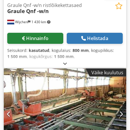
Graule Qnf -w/n ristlõikekettasaed
Graule
Qnf -w/n
Wijchen
1 430 km
Hinnainfo
Helistada
Seisukord:
kasutatud
, kogulaius:
800 mm
, kogupikkus:
1 500 mm
, kogukõrgus:
1 500 mm
,
Väike kuulutus