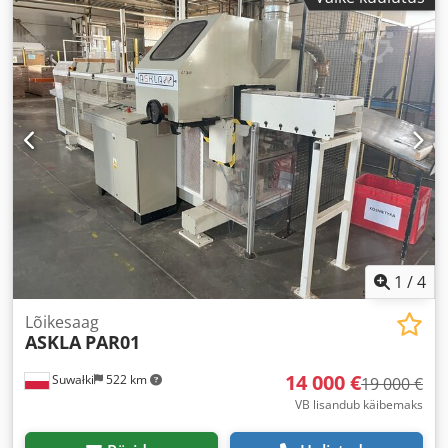
1
/
4
Lõikesaag
ASKLA
PAR01
14 000 €
Suwałki
522 km
19 000 €
VB lisandub käibemaks