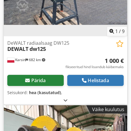
1
/
9
DeWALT radiaalsaag DW125
DEWALT
dw125
1 000 €
Karsin
682 km
fikseeritud hind lisandub käibemaks
Pärida
Helistada
Seisukord:
hea (kasutatud)
,
Väike kuulutus