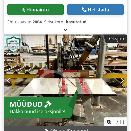
Hinnainfo
Helistada
Ehitusaasta:
2004
, Seisukord:
kasutatud
,
Oksjon
MÜÜDUD
Hakka nüüd ise oksjonile!
1
/
11
Oksjon lõppenud