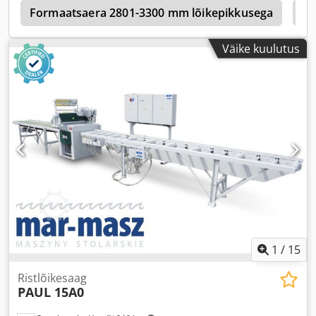
a
Formaatsaera 2801-3300 mm lõikepikkusega
Mi
Väike kuulutus
1
/
15
Ristlõikesaag
PAUL 15A0