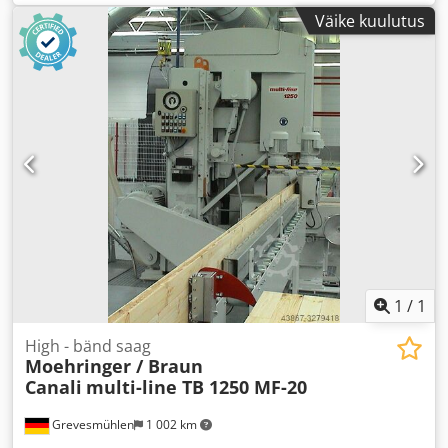
Väike kuulutus
1
/
1
High - bänd saag
Moehringer / Braun
Canali
multi-line TB 1250 MF-20
Grevesmühlen
1 002 km