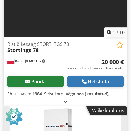
1
/
10
Ristlõikesaag STORTI TGS 78
Storti
tgs 78
20 000 €
Karsin
682 km
fikseeritud hind lisandub käibemaks
Pärida
Helistada
Ehitusaasta:
1984
, Seisukord:
väga hea (kasutatud)
,
Väike kuulutus