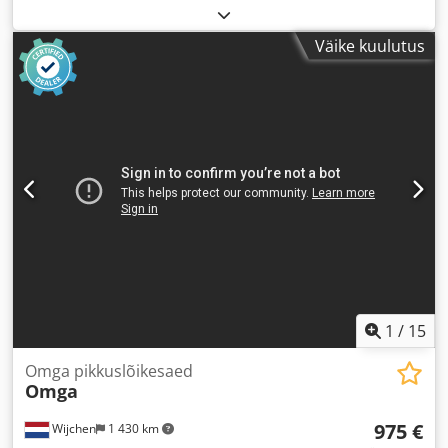
Väike kuulutus
1
/
15
Omga pikkuslõikesaed
Omga
975 €
Wijchen
1 430 km