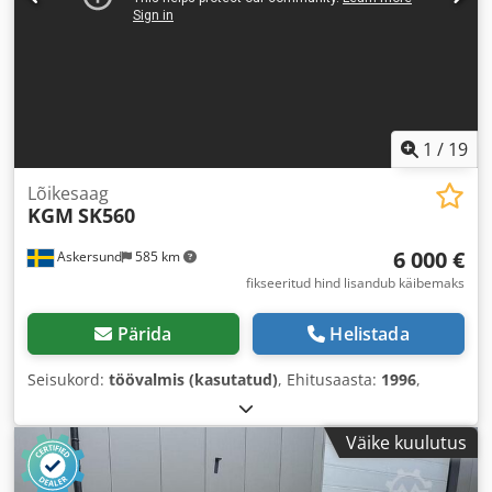
1
/
19
Lõikesaag
KGM
SK560
6 000 €
Askersund
585 km
fikseeritud hind lisandub käibemaks
Pärida
Helistada
Seisukord:
töövalmis (kasutatud)
, Ehitusaasta:
1996
,
Väike kuulutus