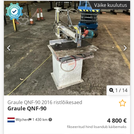
Väike kuulutus
1
/
14
Graule QNF-90 2016 ristlõikesaed
Graule
QNF-90
4 800 €
Wijchen
1 430 km
fikseeritud hind lisandub käibemaks