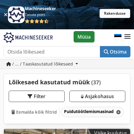
Machineseeker
Rakendusse
Tasuta poes
Müüa
Otsima
/ ... / Taaskasutatud lõikesaed
Lõikesaed kasutatud müük
(37)
Filter
Asjakohasus
Puidutöötlemismasinad
Pu
Eemalda kõik filtrid
Väike kuulutus