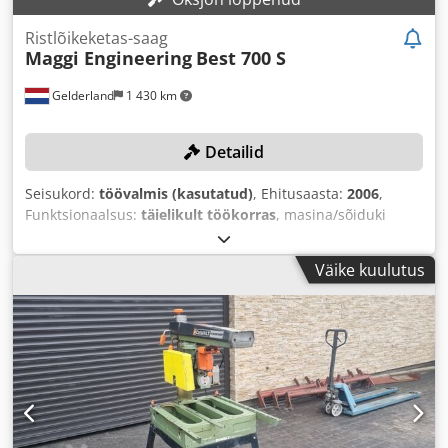
Ristlõikeketas-saag
Maggi Engineering
Best 700 S
Gelderland
1 430 km
Detailid
Seisukord:
töövalmis (kasutatud)
, Ehitusaasta:
2006
,
Funktsionaalsus:
täielikult töökorras
, masina/sõiduki
number:
15600600437
, lõike kõrgus (maks.):
130 mm
,
lõikelaius (maks.):
470 mm
, saeketta läbimõõt:
550 mm
,
Väike kuulutus
tühimass:
500 kg
,