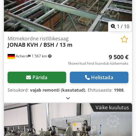
1
/
10
Mitmekordne ristlõikesaag
JONAB
KVH / BSH / 13 m
9 500 €
Achern
1 567 km
fikseeritud hind lisandub käibemaks
Pärida
Helistada
Seisukord:
vajab remonti (kasutatud)
, Ehitusaasta:
1988
,
Väike kuulutus