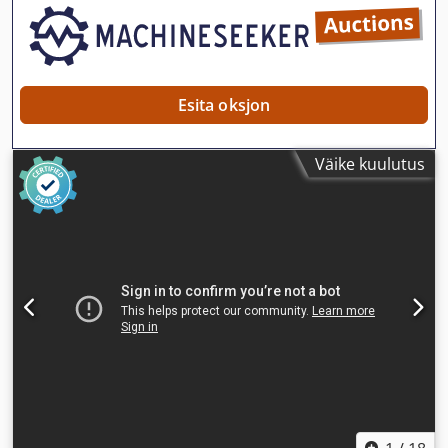
Esita oksjon
Väike kuulutus