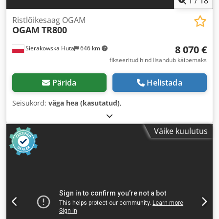
1
/
18
Ristlõikesaag OGAM
OGAM
TR800
8 070 €
Sierakowska Huta
646 km
fikseeritud hind lisandub käibemaks
Pärida
Helistada
Seisukord:
väga hea (kasutatud)
,
Väike kuulutus