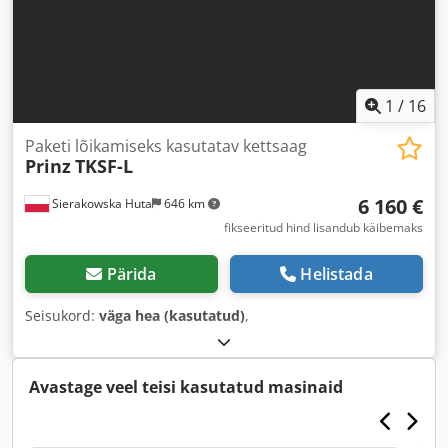
1
/
16
Paketi lõikamiseks kasutatav kettsaag
Prinz
TKSF-L
6 160 €
Sierakowska Huta
646 km
fikseeritud hind lisandub käibemaks
Pärida
Helistada
Seisukord:
väga hea (kasutatud)
,
Avastage veel teisi kasutatud masinaid