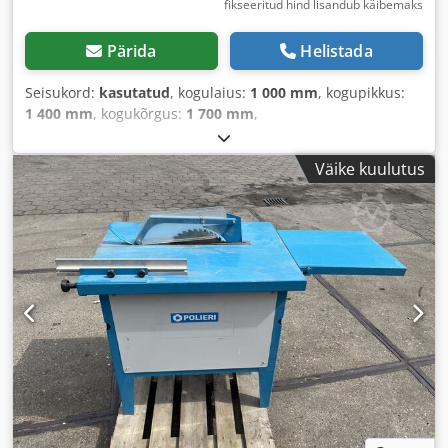
fikseeritud hind lisandub käibemaks
Pärida
Helistada
Seisukord:
kasutatud
, kogulaius:
1 000 mm
, kogupikkus:
1 400 mm
, kogukõrgus:
1 700 mm
,
Väike kuulutus