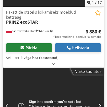
1
/
17
Pakettide otsteks lõikamiseks mõeldud
kettsaag
PRINZ ecoSTAR
6 880 €
Sierakowska Huta
646 km
fikseeritud hind lisandub käibemaks
Pärida
Helistada
Seisukord:
väga hea (kasutatud)
,
Väike kuulutus