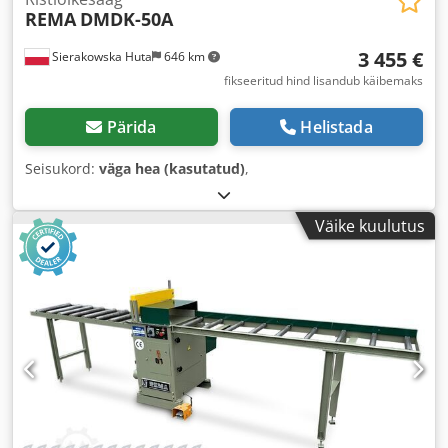
REMA
DMDK-50A
3 455 €
Sierakowska Huta
646 km
fikseeritud hind lisandub käibemaks
Pärida
Helistada
Seisukord:
väga hea (kasutatud)
,
Väike kuulutus