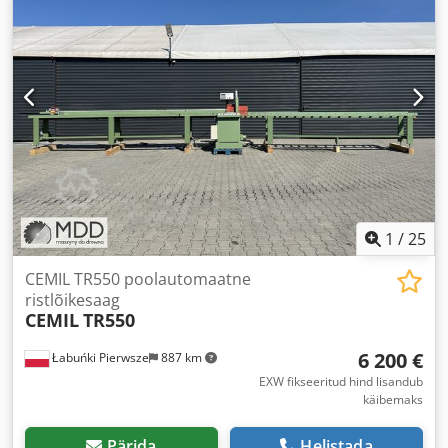
1
/
25
CEMIL TR550 poolautomaatne
ristlõikesaag
CEMIL
TR550
6 200 €
Łabuńki Pierwsze
887 km
EXW fikseeritud hind lisandub
käibemaks
Pärida
Helistada