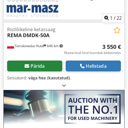
1
/
22
Ristlõikeline ketassaag
REMA
DMDK-50A
3 550 €
Sierakowska Huta
646 km
fikseeritud hind lisandub käibemaks
Pärida
Helistada
Seisukord:
väga hea (kasutatud)
,