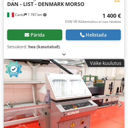
DAN - LIST - DENMARK
MORSO
1 400 €
Cantù
1 787 km
EXW VB Käibemaksu ei saa näidata
Pärida
Helistada
Seisukord:
hea (kasutatud)
,
Väike kuulutus