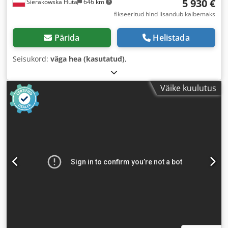
5 930 €
Sierakowska Huta
646 km
fikseeritud hind lisandub käibemaks
Pärida
Helistada
Seisukord:
väga hea (kasutatud)
,
Väike kuulutus