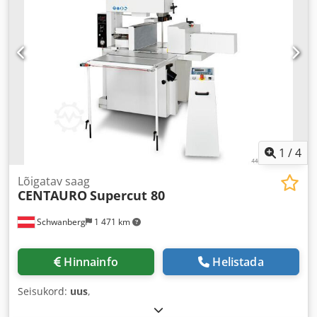
1
/
4
Lõigatav saag
CENTAURO
Supercut 80
Schwanberg
1 471 km
Hinnainfo
Helistada
Seisukord:
uus
,