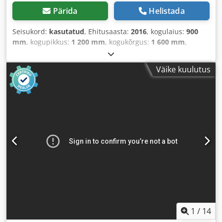
Pärida
Helistada
Seisukord:
kasutatud
, Ehitusaasta:
2016
, kogulaius:
900
mm
, kogupikkus:
1 200 mm
, kogukõrgus:
1 600 mm
,
Väike kuulutus
1
/
14