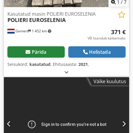
1
/
7
Kasutatud masin POLIERI EUROSELENIA
POLIERI
EUROSELENIA
371 €
Gemert
1 452 km
VB lisandub käibemaks
Pärida
Helistada
Seisukord:
kasutatud
, Ehitusaasta:
2021
,
Väike kuulutus