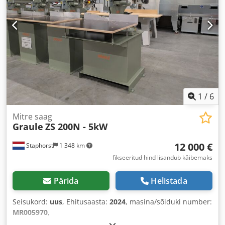
1
/
6
Mitre saag
Graule
ZS 200N - 5kW
12 000 €
Staphorst
1 348 km
fikseeritud hind lisandub käibemaks
Pärida
Helistada
Seisukord:
uus
, Ehitusaasta:
2024
, masina/sõiduki number:
MR005970
,