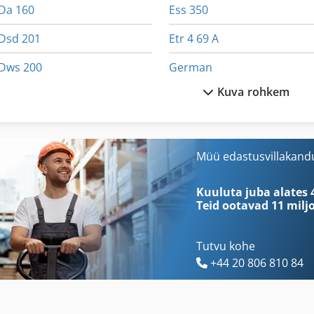
Da 160
Ess 350
Dsd 201
Etr 4 69 A
Dws 200
German
Kuva rohkem
Ecu 16
Gl 172
Egv 12
Idx 23
Ehitus- Ja Lammutusprahi
Ka 77
Müü edastusvillakand
Ejd 220
Kgs 1670
Kuuluta juba alates 
Teid ootavad
11 milj
Tutvu kohe
+44 20 806 810 84