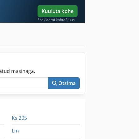
Kuuluta kohe
*reklaami kohta/kuus
atud masinaga.
Otsima
Ks 205
Lm