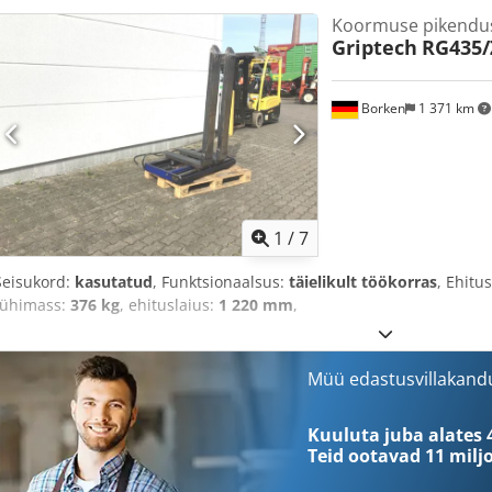
Koormuse pikendu
Griptech
RG435/
Borken
1 371 km
1
/
7
Seisukord:
kasutatud
, Funktsionaalsus:
täielikult töökorras
, Ehitu
tühimass:
376 kg
, ehituslaius:
1 220 mm
,
Müü edastusvillakand
Kuuluta juba alates 
Teid ootavad
11 milj