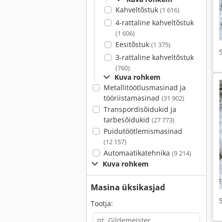
Kahveltõstuk
(1 616)
4-rattaline kahveltõstuk
(1 606)
Eesitõstuk
(1 375)
3-rattaline kahveltõstuk
(760)
Kuva rohkem
Metallitöötlusmasinad ja
tööriistamasinad
(31 902)
Transpordisõidukid ja
tarbesõidukid
(27 773)
Puidutöötlemismasinad
(12 157)
Automaatikatehnika
(9 214)
Kuva rohkem
Masina üksikasjad
Tootja: