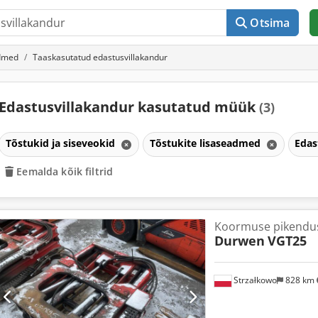
Otsima
admed
Taaskasutatud edastusvillakandur
Edastusvillakandur kasutatud müük
(3)
Tõstukid ja siseveokid
Tõstukite lisaseadmed
Edas
Eemalda kõik filtrid
Koormuse pikendu
Durwen
VGT25
Strzałkowo
828 km