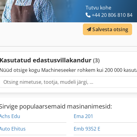
Tutvu kohe
+44 20 806 810 84
Salvesta otsing
Kasutatud edastusvillakandur
(3)
Nüüd otsige kogu Machineseeker rohkem kui 200 000 kasut
Sirvige populaarsemaid masinanimesid:
Achs Edu
Ema 201
Auto Ehitus
Emb 9352 E