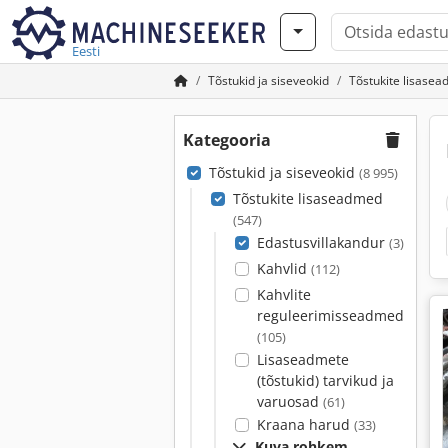
Eesti
Tõstukid ja siseveokid
Tõstukite lisase
Kategooria
Tõstukid ja siseveokid
(8 995)
Tõstukite lisaseadmed
(547)
Edastusvillakandur
(3)
Kahvlid
(112)
Kahvlite
reguleerimisseadmed
(105)
Lisaseadmete
(tõstukid) tarvikud ja
varuosad
(61)
Kraana harud
(33)
Kuva rohkem