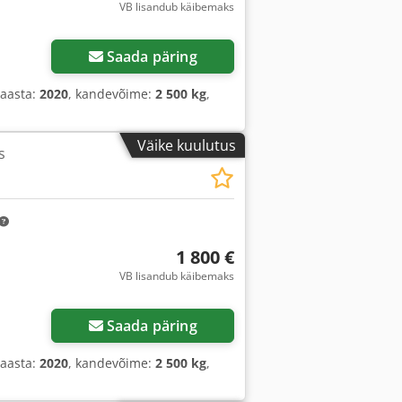
VB lisandub käibemaks
Saada päring
saasta:
2020
, kandevõime:
2 500 kg
,
Väike kuulutus
s
1 800 €
VB lisandub käibemaks
Saada päring
saasta:
2020
, kandevõime:
2 500 kg
,