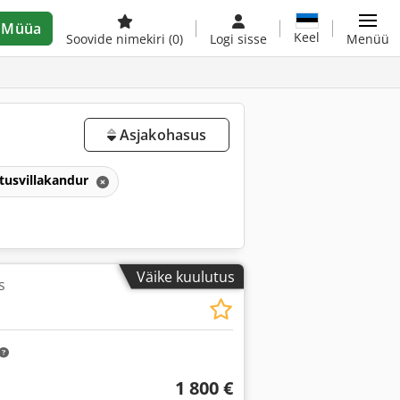
Müüa
Keel
Soovide nimekiri
(0)
Logi sisse
Menüü
Asjakohasus
tusvillakandur
Väike kuulutus
s
1 800 €