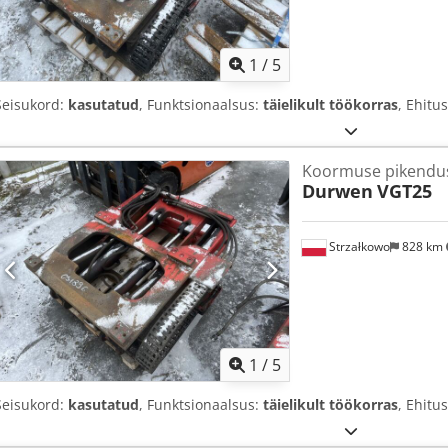
1
/
5
Seisukord:
kasutatud
, Funktsionaalsus:
täielikult töökorras
, Ehitu
Koormuse pikendu
Durwen
VGT25
Strzałkowo
828 km
1
/
5
Seisukord:
kasutatud
, Funktsionaalsus:
täielikult töökorras
, Ehitu