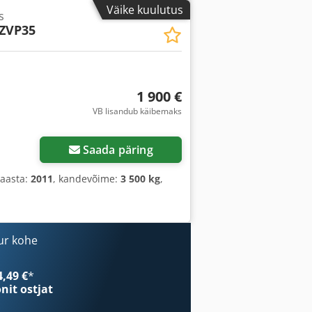
Väike kuulutus
s
ZVP35
1 900 €
VB lisandub käibemaks
Saada päring
saasta:
2011
, kandevõime:
3 500 kg
,
ur kohe
4,49 €
*
onit ostjat