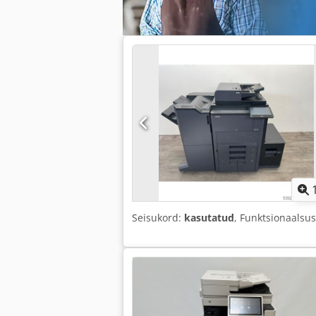
Seisukord:
kasutatud
, Funktsionaalsu