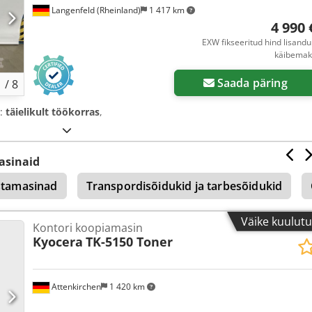
Langenfeld (Rheinland)
1 417 km
4 990 
EXW fikseeritud hind lisand
käibemak
Saada päring
1
/
8
s:
täielikult töökorras
,
asinaid
istamasinad
Transpordisõidukid ja tarbesõidukid
Väike kuulut
Kontori koopiamasin
Kyocera
TK-5150 Toner
Attenkirchen
1 420 km