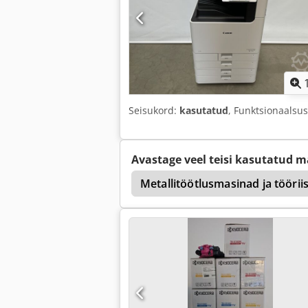
Seisukord:
kasutatud
, Funktsionaalsu
Avastage veel teisi kasutatud m
ak 8
Nagel Rinak
Metallitöötlusmasinad ja tööri