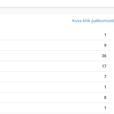
Kuva kõik pakkumise
1
9
36
17
7
1
8
1