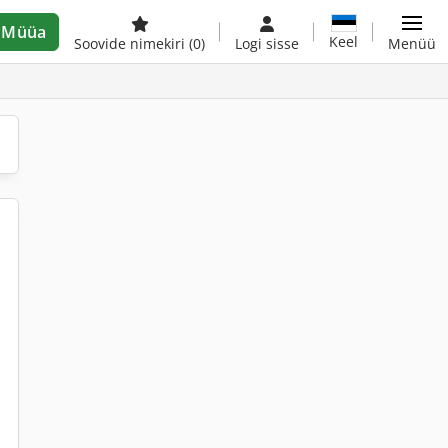
Müüa
Keel
Soovide nimekiri
(0)
Logi sisse
Menüü