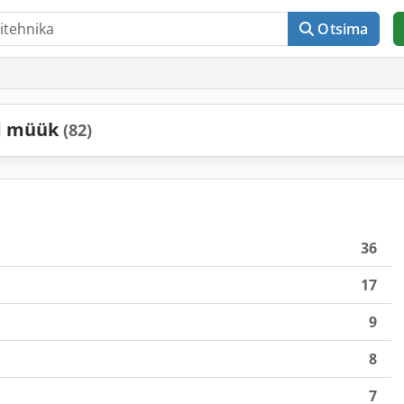
Otsima
ud müük
(82)
36
17
9
8
7