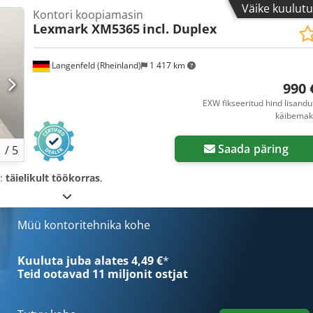
Väike kuulut
Kontori koopiamasin
Lexmark XM5365
incl. Duplex
Langenfeld (Rheinland)
1 417 km
990 
EXW fikseeritud hind lisand
käibemak
Saada päring
1
/
5
s:
täielikult töökorras
,
Müü kontoritehnika kohe
Kuuluta juba alates 4,49 €
*
Teid ootavad
11 miljonit ostjat