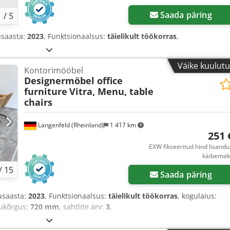
Saada päring
1
/
5
usaasta:
2023
, Funktsionaalsus:
täielikult töökorras
,
Väike kuulut
Kontorimööbel
Designermöbel office
furniture
Vitra, Menu, table
chairs
Langenfeld (Rheinland)
1 417 km
251 
EXW fikseeritud hind lisand
käibemak
/
15
Saada päring
tusaasta:
2023
, Funktsionaalsus:
täielikult töökorras
, kogulaius:
gukõrgus:
720 mm
, sahtlite arv:
3
,