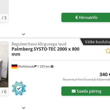
Hinnainfo
1
/
3
Väike kuulut
Reguleeritava kõrgusega laud
Palmberg
SYSTO·TEC 2000 x 800
mm
Wiefelstede
1 205 km
340 
fikseeritud hind lisandub käibema
Saada päring
1
/
6