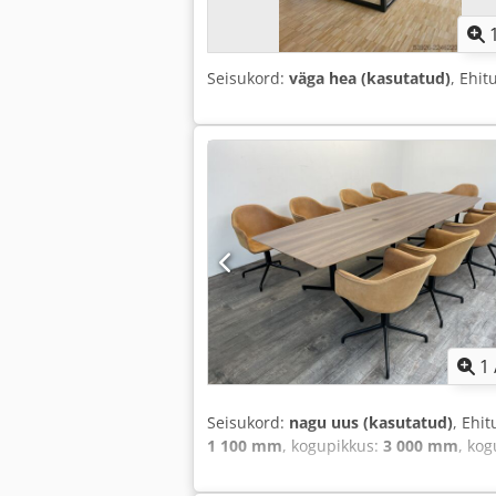
Seisukord:
väga hea (kasutatud)
, Ehit
1
Seisukord:
nagu uus (kasutatud)
, Ehi
1 100 mm
, kogupikkus:
3 000 mm
, ko