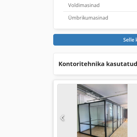
Voldimasinad
Ümbrikumasinad
Selle
Kontoritehnika kasutat