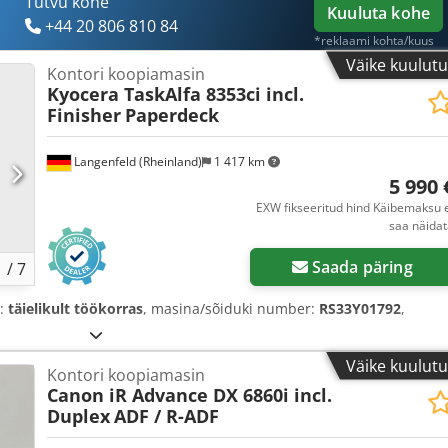
Tutvu kohe
Kuuluta kohe
+44 20 806 810 84
*reklaami kohta/kuus
Väike kuulut
Kontori koopiamasin
Kyocera TaskAlfa 8353ci incl.
Finisher
Paperdeck
Langenfeld (Rheinland)
1 417 km
5 990 
EXW fikseeritud hind Käibemaksu 
saa näida
Saada päring
1
/
7
s:
täielikult töökorras
, masina/sõiduki number:
RS33Y01792
,
Väike kuulut
Kontori koopiamasin
Canon iR Advance DX 6860i incl.
Duplex
ADF / R-ADF