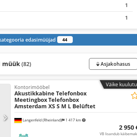
1
1
 kategooria edasimüüjad
44
ud müük
(82)
Asjakohasus
Väike kuulut
Kontorimööbel
Akustikkabine Telefonbox
Meetingbox
Telefonbox
Amsterdam XS S M L Belüftet
Langenfeld (Rheinland)
1 417 km
2 950 
VB lisandub käibemak