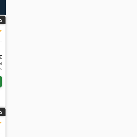
us
€
ei
ta
us