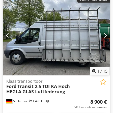
1
/
15
Klaasitransportöör
Ford
Transit 2.5 TDI KA Hoch
HEGLA GLAS Luftfederung
8 900 €
Schlierbach
1 498 km
VB lisandub käibemaks