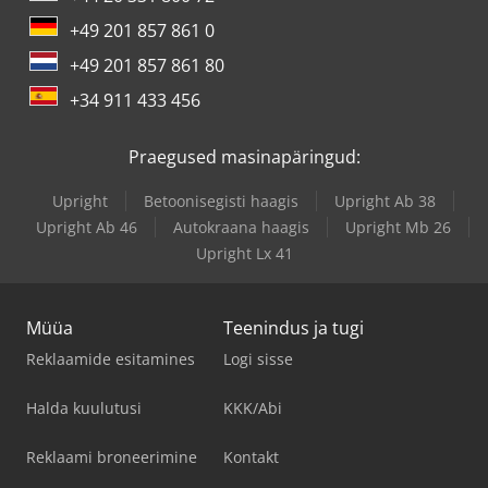
+49 201 857 861 0
+49 201 857 861 80
+34 911 433 456
Praegused masinapäringud:
Upright
Betoonisegisti haagis
Upright Ab 38
Upright Ab 46
Autokraana haagis
Upright Mb 26
Upright Lx 41
Müüa
Teenindus ja tugi
Reklaamide esitamines
Logi sisse
Halda kuulutusi
KKK/Abi
Reklaami broneerimine
Kontakt