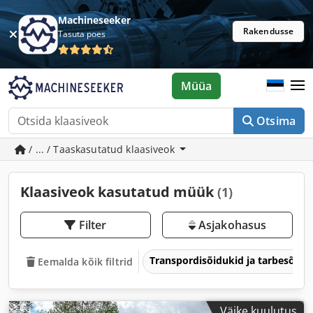
Machineseeker
Rakendusse
Tasuta poes
Müüa
Otsima
/ ... / Taaskasutatud klaasiveok
Klaasiveok kasutatud müük
(1)
Filter
Asjakohasus
Transpordisõidukid ja tarbesõidu
Eemalda kõik filtrid
Väike kuulutus