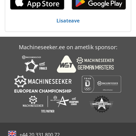
Pöörleva Die Lõikur
Tp 201
Lisateave
Tur 560
Machineseeker.ee on ametlik sponsor:
+44 20 331 800 72