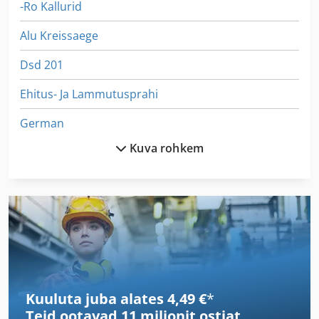
-Ro Kallurid
Alu Kreissaege
Dsd 201
Ehitus- Ja Lammutusprahi
German
Kuva rohkem
Gl 172
Hh Kaitsme
Idx 23
International 560
Ka 77
Kuuluta juba alates 4,49 €
*
Kahjustumist Transpordi
Teid ootavad
11 miljonit ostjat