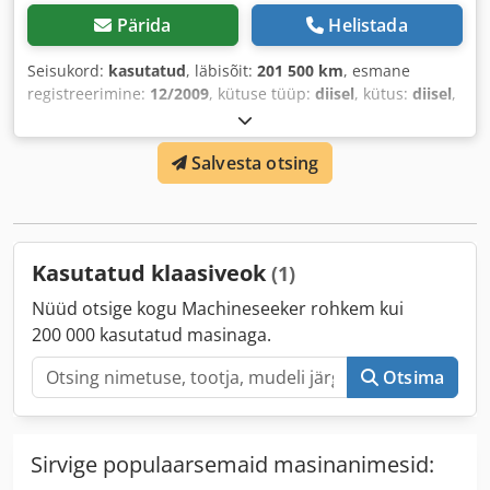
Pärida
Helistada
Seisukord:
kasutatud
, läbisõit:
201 500 km
, esmane
registreerimine:
12/2009
, kütuse tüüp:
diisel
, kütus:
diisel
,
Ehitusaasta:
2009
,
Salvesta otsing
Kasutatud klaasiveok
(1)
Nüüd otsige kogu Machineseeker rohkem kui
200 000 kasutatud masinaga.
Otsima
Sirvige populaarsemaid masinanimesid: