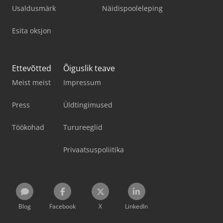
Usaldusmärk
Näidispooleleping
Esita oksjon
Ettevõtted
Õiguslik teave
Meist meist
Impressum
Press
Üldtingimused
Töökohad
Turureeglid
Privaatsuspoliitika
Blog
Facebook
X
LinkedIn