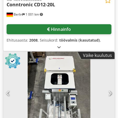
Conntronic
CD12-20L
Berlin
1 001 km
Hinnainfo
Ehitusaasta:
2008
, Seisukord:
töövalmis (kasutatud)
,
Väike kuulutus