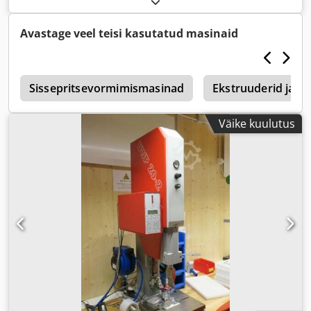
Avastage veel teisi kasutatud masinaid
n
Sissepritsevormimismasinad
Ekstruuderid ja e
Väike kuulutus