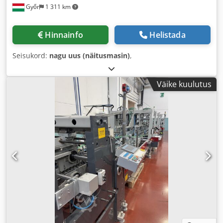
Győr
1 311 km
Hinnainfo
Helistada
Seisukord:
nagu uus (näitusmasin)
,
Väike kuulutus