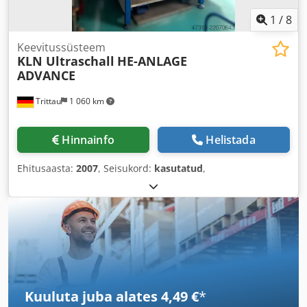
1
/
8
Keevitussüsteem
KLN Ultraschall
HE-ANLAGE
ADVANCE
Trittau
1 060 km
Hinnainfo
Helistada
Ehitusaasta:
2007
, Seisukord:
kasutatud
,
Kuuluta juba alates 4,49 €
*