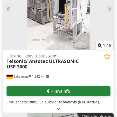
1
/
8
Ultraheli keevitussüsteem
Telsonic/ Ansotec
ULTRASONIC
USP 3000
Saksamaa
1 242 km
Hinnainfo
Ehitusaasta:
2009
, Seisukord:
töövalmis (kasutatud)
,
Väike kuulutus