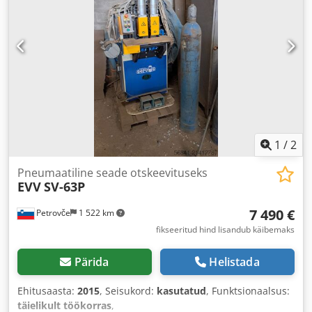
1
/
2
Pneumaatiline seade otskeevituseks
EVV
SV-63P
7 490 €
Petrovče
1 522 km
fikseeritud hind lisandub käibemaks
Pärida
Helistada
Ehitusaasta:
2015
, Seisukord:
kasutatud
, Funktsionaalsus:
täielikult töökorras
,