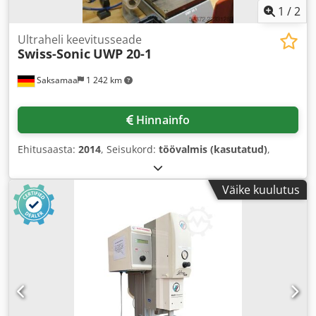
1
/
2
Ultraheli keevitusseade
Swiss-Sonic
UWP 20-1
Saksamaa
1 242 km
Hinnainfo
Ehitusaasta:
2014
, Seisukord:
töövalmis (kasutatud)
,
Väike kuulutus