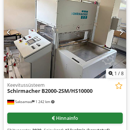
1
/
8
Keevitussüsteem
Schirmacher
B2000-2SM/HS10000
Saksamaa
1 242 km
Hinnainfo