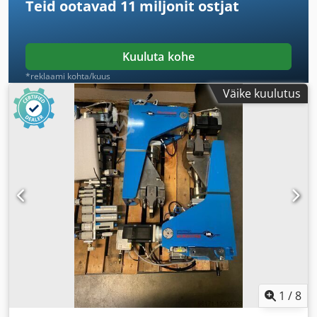
Teid ootavad
11 miljonit ostjat
Kuuluta kohe
*reklaami kohta/kuus
Väike kuulutus
1
/
8