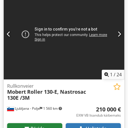
1
/
24
Rullkonveier
Mobert
Roller 130-E, Nastrosac
130E /3M
210 000 €
Ljubljana - Polje
1 560 km
EXW VB lisandub käibemaks