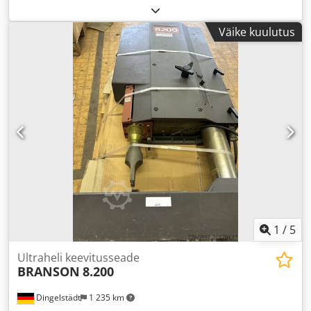
Väike kuulutus
1
/
5
Ultraheli keevitusseade
BRANSON
8.200
Dingelstädt
1 235 km