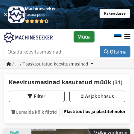
Machineseeker
Rakendusse
Tasuta poes
Müüa
Otsima
/ ... / Taaskasutatud keevitusmasinad
Keevitusmasinad kasutatud müük
(31)
Filter
Asjakohasus
Plastitöötlus ja plastitehnoloogia
Eemalda kõik filtrid
Väike kuulutus