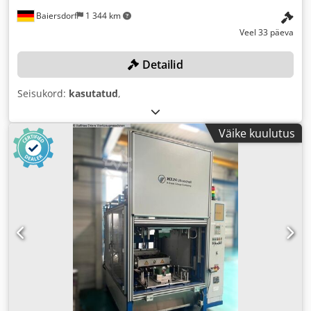
Baiersdorf
1 344 km
Veel 33 päeva
Detailid
Seisukord:
kasutatud
,
Väike kuulutus