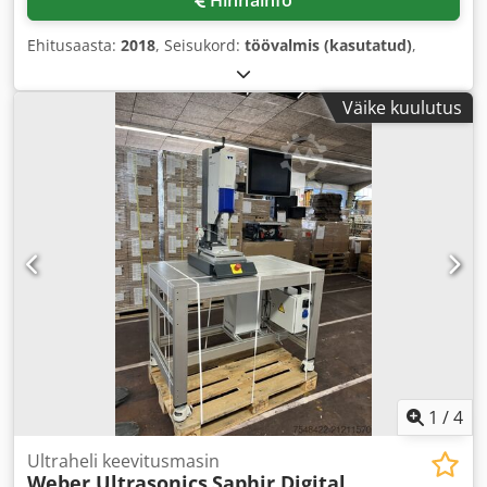
Ehitusaasta:
2018
, Seisukord:
töövalmis (kasutatud)
,
Väike kuulutus
1
/
4
Ultraheli keevitusmasin
Weber Ultrasonics
Saphir Digital