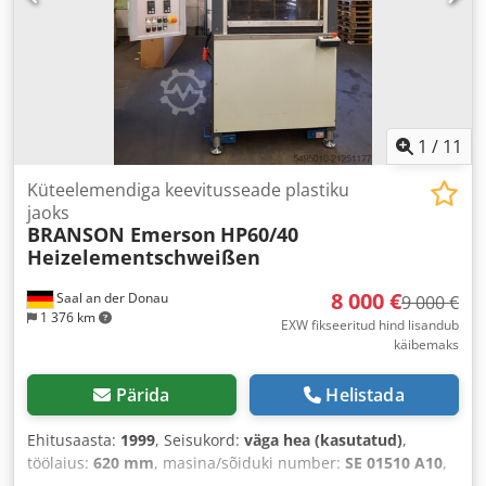
1
/
11
Küteelemendiga keevitusseade plastiku
jaoks
BRANSON Emerson
HP60/40
Heizelementschweißen
8 000 €
Saal an der Donau
9 000 €
1 376 km
EXW fikseeritud hind lisandub
käibemaks
Pärida
Helistada
Ehitusaasta:
1999
, Seisukord:
väga hea (kasutatud)
,
töölaius:
620 mm
, masina/sõiduki number:
SE 01510 A10
,