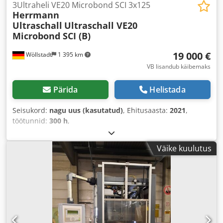
3Ultraheli VE20 Microbond SCI 3x125
Herrmann
Ultraschall
Ultraschall VE20
Microbond SCI (B)
19 000 €
Wöllstadt
1 395 km
VB lisandub käibemaks
Pärida
Helistada
Seisukord:
nagu uus (kasutatud)
, Ehitusaasta:
2021
,
töötunnid:
300 h
,
Väike kuulutus