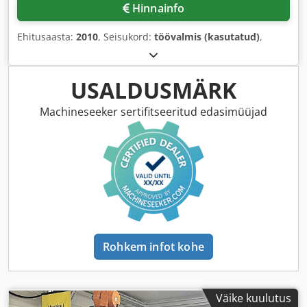
Hinnainfo
Ehitusaasta:
2010
, Seisukord:
töövalmis (kasutatud)
,
USALDUSMÄRK
Machineseeker sertifitseeritud edasimüüjad
Rohkem infot kohe
Väike kuulutus