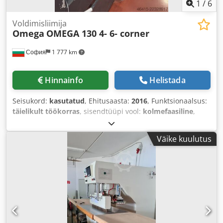
1
/
6
Voldimisliimija
Omega
OMEGA 130 4- 6- corner
София
1 777 km
Hinnainfo
Helistada
Seisukord:
kasutatud
, Ehitusaasta:
2016
, Funktsionaalsus:
täielikult töökorras
, sisendtüüpi vool:
kolmefaasiline
,
Väike kuulutus