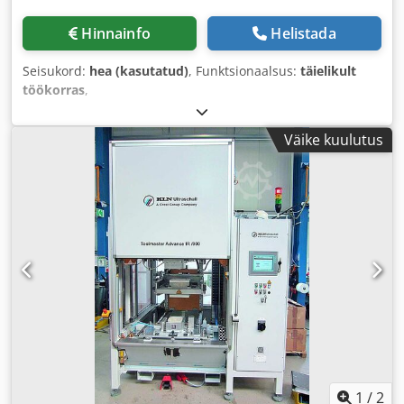
Hinnainfo
Helistada
Seisukord:
hea (kasutatud)
, Funktsionaalsus:
täielikult
töökorras
,
Väike kuulutus
1
/
2