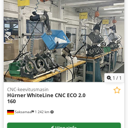
1
/
1
CNC-keevitusmasin
Hürner
WhiteLine CNC ECO 2.0
160
Saksamaa
1 242 km
Hinnainfo