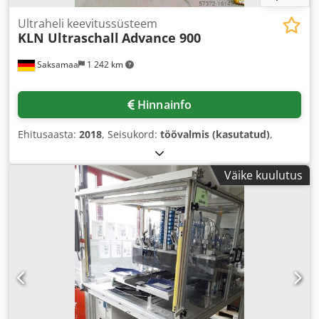
Ultraheli keevitussüsteem
KLN Ultraschall
Advance 900
Saksamaa
1 242 km
Hinnainfo
Ehitusaasta:
2018
, Seisukord:
töövalmis (kasutatud)
,
Väike kuulutus