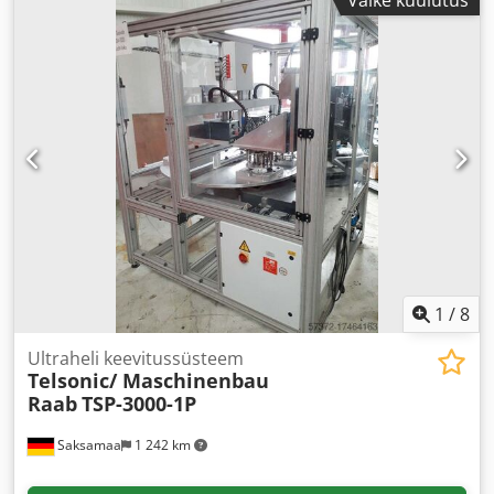
1
/
8
Ultraheli keevitussüsteem
Telsonic/ Maschinenbau
Raab
TSP-3000-1P
Saksamaa
1 242 km