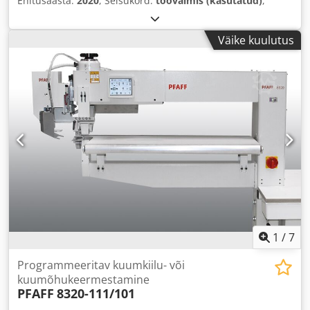
Ehitusaasta:
2020
, Seisukord:
töövalmis (kasutatud)
,
Väike kuulutus
1
/
7
Programmeeritav kuumkiilu- või
kuumõhukeermestamine
PFAFF
8320-111/101