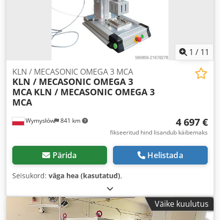
1
/
11
KLN / MECASONIC OMEGA 3 MCA
KLN / MECASONIC OMEGA 3
MCA
KLN / MECASONIC OMEGA 3
MCA
4 697 €
Wymysłów
841 km
fikseeritud hind lisandub käibemaks
Pärida
Helistada
Seisukord:
väga hea (kasutatud)
,
Väike kuulutus