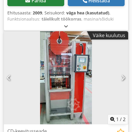
Pärida
Helistada
Ehitusaasta:
2009
, Seisukord:
väga hea (kasutatud)
,
Funktsionaalsus:
täielikult töökorras
, masina/sõiduki
number:
579-130-09
,
Väike kuulutus
1
/
2
CD-keevitusseade