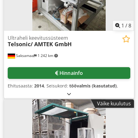
1
/
8
Ultraheli keevitussüsteem
Telsonic/ AMTEK GmbH
Saksamaa
1 242 km
Hinnainfo
Ehitusaasta:
2014
, Seisukord:
töövalmis (kasutatud)
,
Väike kuulutus