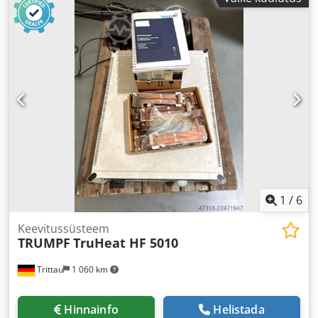
1
/
6
Keevitussüsteem
TRUMPF
TruHeat HF 5010
Trittau
1 060 km
Hinnainfo
Helistada