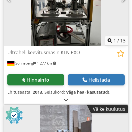
1
/
13
Ultraheli keevitusmasin KLN PXO
Sonneberg
1 277 km
Hinnainfo
Helistada
Ehitusaasta:
2013
, Seisukord:
väga hea (kasutatud)
,
Väike kuulutus