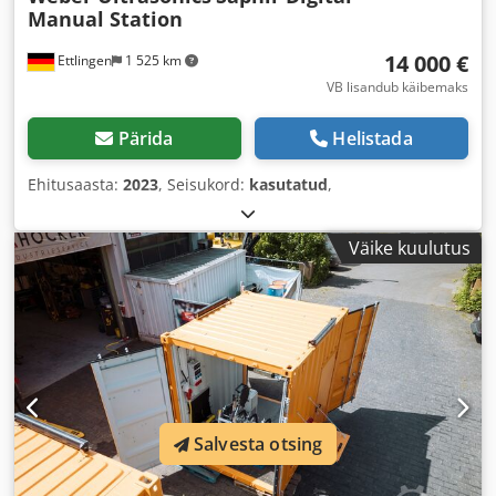
Manual Station
14 000 €
Ettlingen
1 525 km
VB lisandub käibemaks
Pärida
Helistada
Ehitusaasta:
2023
, Seisukord:
kasutatud
,
Väike kuulutus
Salvesta otsing