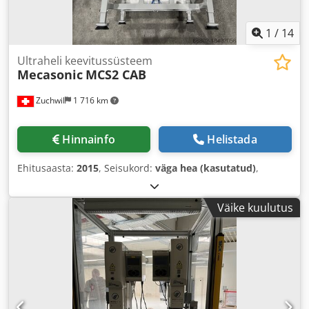
1
/
14
Ultraheli keevitussüsteem
Mecasonic
MCS2 CAB
Zuchwil
1 716 km
Hinnainfo
Helistada
Ehitusaasta:
2015
, Seisukord:
väga hea (kasutatud)
,
Väike kuulutus