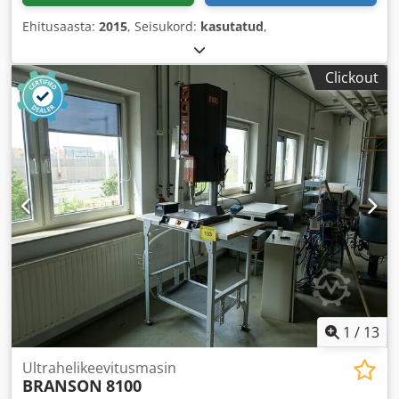
Ehitusaasta:
2015
, Seisukord:
kasutatud
,
Clickout
1
/
13
Ultrahelikeevitusmasin
BRANSON
8100