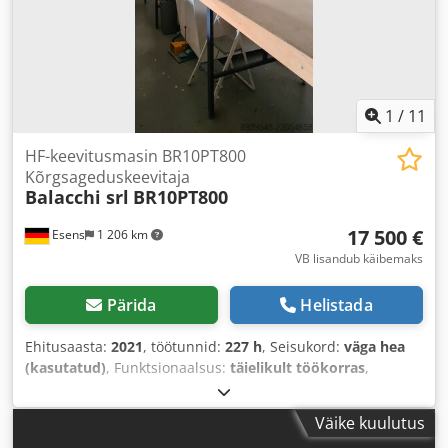
1
/
11
HF-keevitusmasin BR10PT800
Kõrgsageduskeevitaja
Balacchi srl
BR10PT800
17 500 €
Esens
1 206 km
VB lisandub käibemaks
Pärida
Helistada
Ehitusaasta:
2021
, töötunnid:
227 h
, Seisukord:
väga hea
(kasutatud)
, Funktsionaalsus:
täielikult töökorras
,
Väike kuulutus