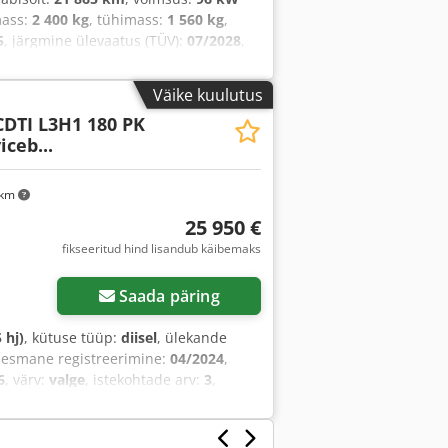
mass:
2 400 kg
, tühimass:
1 560 kg
,
5
, järgmine ülevaatus (TÜV):
07/2028
,
laadruumi kõrgus:
1 100 mm
,
manike arv:
1
, masina/sõiduki number:
Väike kuulutus
ne, elektrooniline
CDTI L3H1 180 PK
s, kasutatud sõiduki garantii,
ceb...
nisüsteem, pardaarvuti,
turvapadi, udutuled, veojõukontroll,
 km
25 950 €
fikseeritud hind lisandub käibemaks
Saada päring
 hj)
, kütuse tüüp:
diisel
, ülekande
, esmane registreerimine:
04/2024
,
6
, värv:
valge
, istekohtade arv:
3
,
mm (ESP), immobilisaatorisüsteem,
nisüsteem, pardaarvuti, turvapadi,