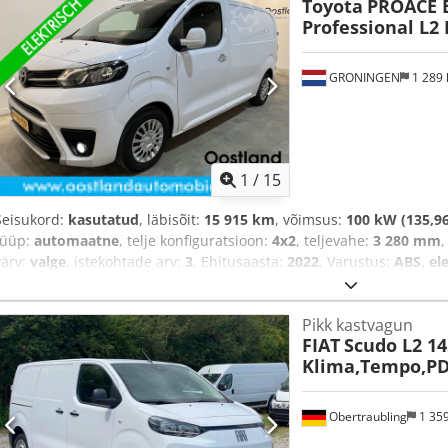
Toyota
PROACE E
stabiilsusprogramm (ESP), immobilisaatorisüsteem, istmesoojendu
Professional L2 E
keskne lukustus, kiirusehoidja, kliimaseade, liuguks, navigatsioo
parkimissensorid, roolivõimendi, tagurduskaamera, tahmafilter, 
veoki registreerimine
,
GRONINGEN
1 289
1
/
15
Seisukord:
kasutatud
, läbisõit:
15 915 km
, võimsus:
100 kW (135,96
tüüp:
automaatne
, telje konfiguratsioon:
4x2
, teljevahe:
3 280 mm
värv:
valge
, istekohtade arv:
3
, Ehitusaasta:
2022
, Varustus:
ABS, el
(ESP), immobilisaatorisüsteem, kiirusehoidja, kliimaseade, liugu
parkimissensorid, roolivõimendi, turvapadi, udutuled, veojõukont
Pikk kastvagun
FIAT
Scudo L2 1
Klima,Tempo,P
Obertraubling
1 35