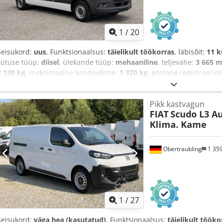
1
/
20
Seisukord:
uus
, Funktsionaalsus:
täielikult töökorras
, läbisõit:
11 
kütuse tüüp:
diisel
, ülekande tüüp:
mehaaniline
, teljevahe:
3 665 
2 130 kg
, maksimaalne kandevõime:
1 370 kg
, esmane registreerim
09/2028
, heitmeklass:
Euro 6e
, värv:
valge
, istekohtade arv:
3
, vara
2026
, Varustus:
ABS, auto registreerimine, elektrooniline stabiil
Pikk kastvagun
immobilisaatorisüsteem, kasutatud sõiduki garantii, keskne lukus
FIAT
Scudo L3 Au
liuguks, navigatsioonisüsteem, roolivõimendi, suverehvid, tahmaf
Klima. Kame
esitulede, udutuled, veoki registreerimine
,
Obertraubling
1 35
1
/
27
Seisukord:
väga hea (kasutatud)
, Funktsionaalsus:
täielikult tööko