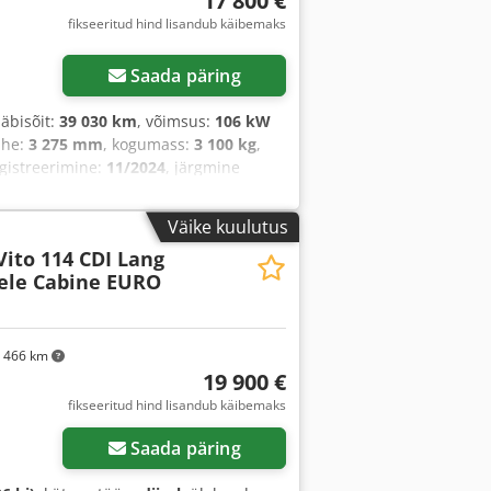
17 800 €
fikseeritud hind lisandub käibemaks
Saada päring
 läbisõit:
39 030 km
, võimsus:
106 kW
vahe:
3 275 mm
, kogumass:
3 100 kg
,
gistreerimine:
11/2024
, järgmine
isruumi laius:
1 636 mm
, laadruumi
tade arv:
3
, varasemate omanike arv:
1
,
Väike kuulutus
astaringsed rehvid, auto
Vito 114 CDI Lang
ilisaatorisüsteem, kasutatud sõiduki
ele Cabine EURO
avigatsioonisüsteem, pardaarvuti,
gistreerimine
,
 466 km
19 900 €
fikseeritud hind lisandub käibemaks
Saada päring