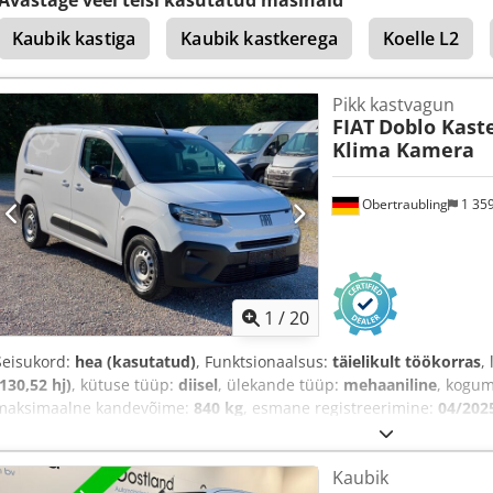
Kaubik kastiga
Kaubik kastkerega
Koelle L2
Pikk kastvagun
FIAT
Doblo Kast
Klima Kamera
Obertraubling
1 35
1
/
20
Seisukord:
hea (kasutatud)
, Funktsionaalsus:
täielikult töökorras
,
(130,52 hj)
, kütuse tüüp:
diisel
, ülekande tüüp:
mehaaniline
, kogu
maksimaalne kandevõime:
840 kg
, esmane registreerimine:
04/202
laadimisruumi pikkus:
1 800 mm
, laadimisruumi laius:
1 300 mm
, 
heitmeklass:
Euro 6e
, värv:
valge
, istekohtade arv:
3
, varasemate o
Kaubik
EULW2497
, Varustus:
ABS, aastaringsed rehvid, auto registreerimi