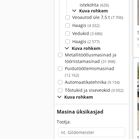
istekohta
(626)
Kuva rohkem
Veoautod üle 7,5 t
(7 706)
Haagis
(4 332)
Vedukid
(3 686)
Haagis
(2 577)
Kuva rohkem
Metallitöötlusmasinad ja
tööriistamasinad
(31 998)
Puidutöötlemismasinad
(12 162)
Automaatikatehnika
(9 154)
Tõstukid ja siseveokid
(9 052)
Kuva rohkem
Masina üksikasjad
Tootja: