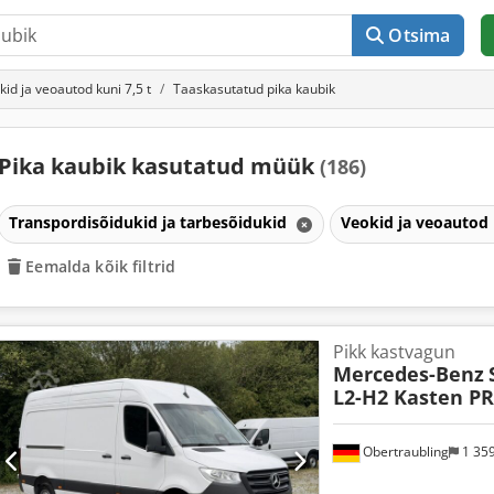
Otsima
kid ja veoautod kuni 7,5 t
Taaskasutatud pika kaubik
Pika kaubik kasutatud müük
(186)
Transpordisõidukid ja tarbesõidukid
Veokid ja veoautod 
Eemalda kõik filtrid
Pikk kastvagun
Mercedes-Benz
L2-H2 Kasten P
Obertraubling
1 35