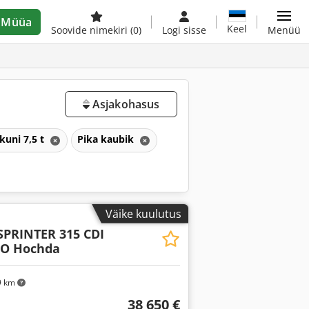
Müüa
Keel
Soovide nimekiri
(0)
Logi sisse
Menüü
Asjakohasus
kuni 7,5 t
Pika kaubik
Väike kuulutus
SPRINTER 315 CDI
RO Hochda
9 km
38 650 €