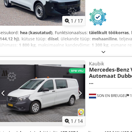
1
/
17
Seisukord:
hea (kasutatud)
, Funktsionaalsus:
täielikult töökorras
,
(144,12 hj)
, kütuse tüüp:
diisel
, ülekande tüüp:
mehaaniline
, telje
tühimass:
1 800 kg
, maksimaalne kandevõime:
1 300 kg
, esmane re
ülevaatus (TÜV):
11/2027
, laadimisruumi pikkus:
2 512 mm
, laadim
kõrgus:
1 220 mm
, heitmeklass:
Euro 6d-TEMP
, värv:
valge
, istekoh
Kaubik
Varustus:
ABS, AdBlue, Android Auto, Apple CarPlay, Bluetooth, a
Mercedes-Benz
registreerimine, elektrooniline stabiilsusprogramm (ESP), immob
Automaat Dubb
garantii, keskne lukustus, kiirusehoidja, kliimaseade, liuguks, n
...
parkimissensorid, roolivõimendi, tahmafilter, turvapadi, veoki re
SON EN BREUGEL
1
1
/
14