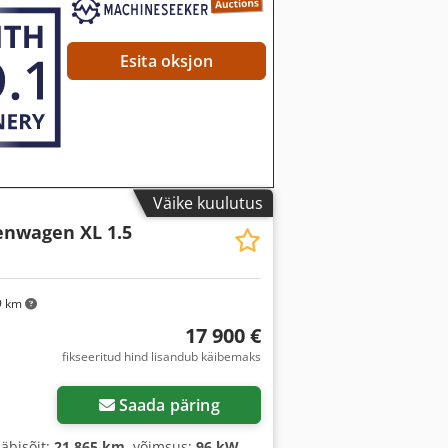
s, kasutatud sõiduki garantii,
nisüsteem, pardaarvuti,
turvapadi, udutuled, veojõukontroll,
Esita oksjon
Väike kuulutus
enwagen XL 1.5
9 km
17 900 €
fikseeritud hind lisandub käibemaks
Saada päring
 läbisõit:
21 865 km
, võimsus:
96 kW