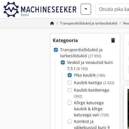
Eesti
Transpordisõidukid ja tarbesõidukid
Veo
Kategooria
Transpordisõidukid ja
tarbesõidukid
(27 850)
Veokid ja veoautod kuni
7,5 t
(8 183)
Pika kaubik
(186)
Kaubik kastiga
(2 432)
Kaubik kastkerega
(992)
Kõrge katusega
kaubik & kõrge
katusega van
(739)
Kombid ja
väikebussid kuni 9