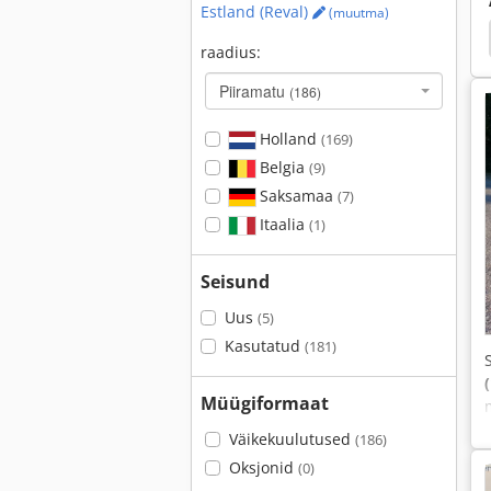
Estland (Reval)
(muutma)
Peugeot
Baguette Pikk Sahtel
Fiat 11590
raadius:
Piiramatu
(186)
Holland
(169)
Belgia
(9)
Saksamaa
(7)
Itaalia
(1)
Seisund
Uus
(5)
Kasutatud
(181)
Müügiformaat
Väikekuulutused
(186)
Oksjonid
(0)