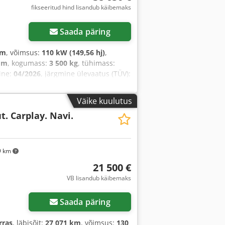
fikseeritud hind lisandub käibemaks
Saada päring
km
, võimsus:
110 kW (149,56 hj)
,
mm
, kogumass:
3 500 kg
, tühimass:
ine:
04/2026
, järgmine ülevaatus (TÜV):
semate omanike arv:
1
, Ehitusaasta:
susprogramm (ESP),
Väike kuulutus
tus, kiirusehoidja, kliimaseade,
t. Carplay. Navi.
ilter, turvapadi, täiendavad
9 km
21 500 €
VB lisandub käibemaks
Saada päring
rras
, läbisõit:
27 071 km
, võimsus:
130