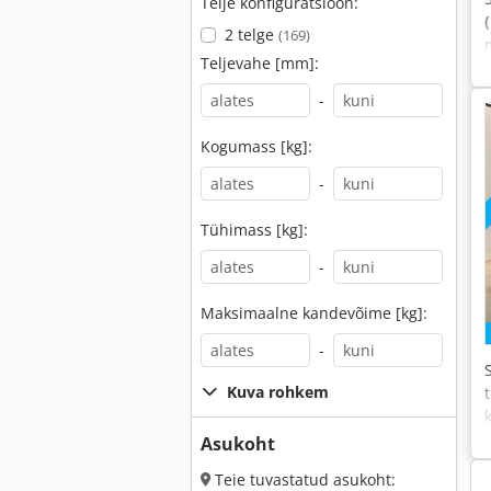
Telje konfiguratsioon:
2 telge
(169)
Teljevahe [mm]:
-
Kogumass [kg]:
-
Tühimass [kg]:
-
Maksimaalne kandevõime [kg]:
-
Kuva rohkem
Asukoht
Teie tuvastatud asukoht: