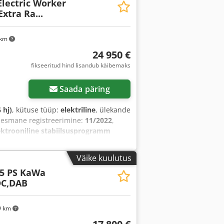
lectric Worker
s, kasutatud sõiduki garantii,
xtra Ra...
nisüsteem, pardaarvuti,
turvapadi, udutuled, veojõukontroll,
 km
24 950 €
fikseeritud hind lisandub käibemaks
Saada päring
 hj)
, kütuse tüüp:
elektriline
, ülekande
, esmane registreerimine:
11/2022
,
ektrooniline stabiilsusprogramm
ks, navigatsioonisüsteem,
roll
,
Väike kuulutus
45 PS KaWa
DC,DAB
9 km