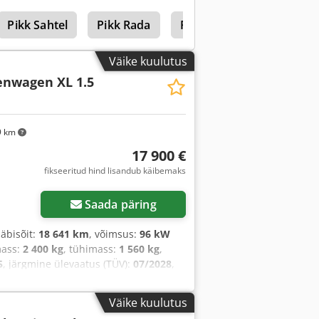
Pikk Sahtel
Pikk Rada
Pikk Hobler
Väike kuulutus
enwagen XL 1.5
9 km
17 900 €
fikseeritud hind lisandub käibemaks
Saada päring
 läbisõit:
18 641 km
, võimsus:
96 kW
mass:
2 400 kg
, tühimass:
1 560 kg
,
5
, järgmine ülevaatus (TÜV):
07/2028
,
laadruumi kõrgus:
1 100 mm
,
manike arv:
1
, masina/sõiduki number:
Väike kuulutus
ne, elektrooniline