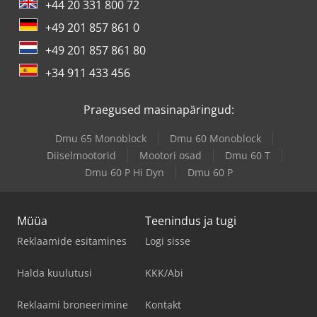
+44 20 331 800 72
+49 201 857 861 0
+49 201 857 861 80
+34 911 433 456
Praegused masinapäringud:
Dmu 65 Monoblock
Dmu 60 Monoblock
Diiselmootorid
Mootori osad
Dmu 60 T
Dmu 60 P Hi Dyn
Dmu 60 P
Müüa
Teenindus ja tugi
Reklaamide esitamines
Logi sisse
Halda kuulutusi
KKK/Abi
Reklaami broneerimine
Kontakt