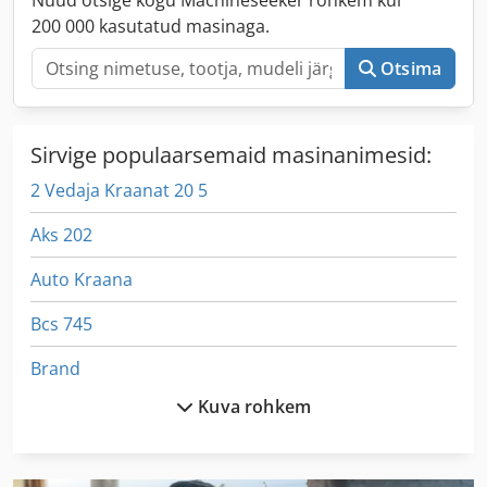
Nüüd otsige kogu Machineseeker rohkem kui
200 000 kasutatud masinaga.
Otsima
Sirvige populaarsemaid masinanimesid:
2 Vedaja Kraanat 20 5
Aks 202
Auto Kraana
Bcs 745
Brand
Kuva rohkem
Da 160
Ehitus- Ja Lammutusprahi