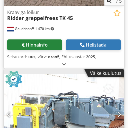
1
/
5
Kraaviga lõikur
Ridder greppelfrees TK 45
Goudriaan
1 470 km
Hinnainfo
Helistada
Seisukord:
uus
, värv:
oranž
, Ehitusaasta:
2025
,
Väike kuulutus