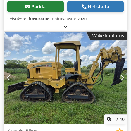
Pärida
Helistada
Seisukord:
kasutatud
, Ehitusaasta:
2020
,
Väike kuulutus
1
/
40
Kraavis lõikur