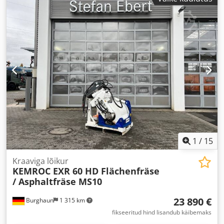
1
/
15
Kraaviga lõikur
KEMROC EXR 60 HD Flächenfräse
/ Asphaltfräse MS10
23 890 €
Burghaun
1 315 km
fikseeritud hind lisandub käibemaks