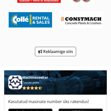
Krohv Uss
Ks 205
Lm
Lm Juhend
Tp 201
Reklaamige siin
Veoauto Kraanaga
Õpetada Ja Suunata Kruvi
Machineseeker
Tasuta poes
Kasutatud masinate number üks rakendus!