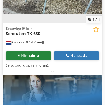
1
/
4
Kraaviga lõikur
Schouten TK 650
Goudriaan
1 470 km
Hinnainfo
Helistada
Seisukord:
uus
, värv:
oranž
,