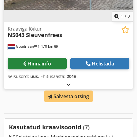
1
/
2
Kraaviga lõikur
N5043 Sleuvenfrees
Goudriaan
1 470 km
Hinnainfo
Helistada
Seisukord:
uus
, Ehitusaasta:
2016
,
Salvesta otsing
Kasutatud kraavisoonid
(7)