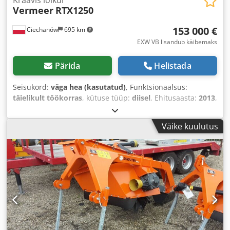
Vermeer
RTX1250
153 000 €
Ciechanów
695 km
EXW VB lisandub käibemaks
Pärida
Helistada
Seisukord:
väga hea (kasutatud)
, Funktsionaalsus:
täielikult töökorras
, kütuse tüüp:
diisel
, Ehitusaasta:
2013
,
töötunnid:
1 194 h
,
Väike kuulutus