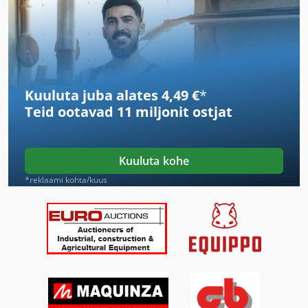
Ga 90 Vsd
German
International 2674
Kuuluta juba alates 4,49 €
*
International 433
Teid ootavad
11 miljonit ostjat
International 434
International 560
Kuuluta kohe
Ka 77
*reklaami kohta/kuus
Kgs 1670
Kraana Raudtee
Kraana Šassii
Krbs 101