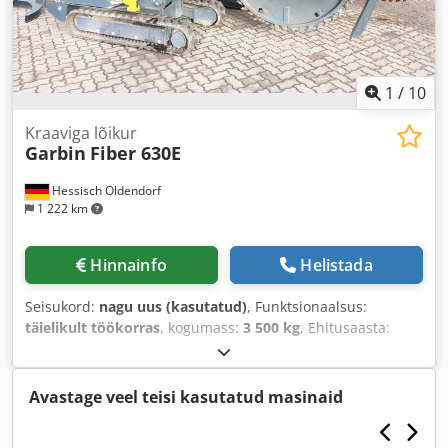
1
/
10
Kraaviga lõikur
Garbin
Fiber 630E
Hessisch Oldendorf
1 222 km
Hinnainfo
Helistada
Seisukord:
nagu uus (kasutatud)
, Funktsionaalsus:
täielikult töökorras
, kogumass:
3 500 kg
, Ehitusaasta:
2023
, töötunnid:
8 h
,
Avastage veel teisi kasutatud masinaid