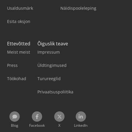
Usaldusmärk
Näidispooleleping
Esita oksjon
Ettevõtted
Õiguslik teave
Meist meist
Impressum
Press
Üldtingimused
Töökohad
Turureeglid
Privaatsuspoliitika
Blog
Facebook
X
LinkedIn