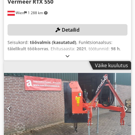
Vermeer
RTX 550
Wien
1 288 km
Detailid
Seisukord:
töövalmis (kasutatud)
, Funktsionaalsus:
täielikult töökorras
, Ehitusaasta:
2021
, töötunnid:
98 h
,
nimivõimsus:
49,28 kW (67,00 hj)
, masina/sõiduki number:
1VR91125KN1004048
, Varustus:
CE-märgistus
,
Väike kuulutus