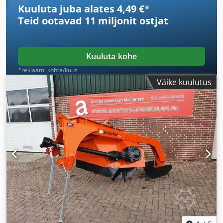
Kuuluta juba alates 4,49 €
*
Teid ootavad
11 miljonit ostjat
Kuuluta kohe
*reklaami kohta/kuus
Väike kuulutus