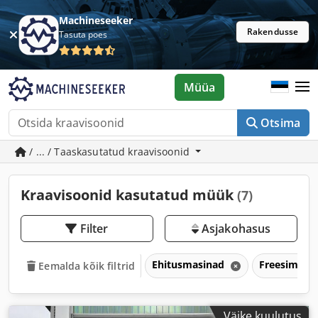
Machineseeker
Rakendusse
Tasuta poes
Müüa
Otsima
/ ... / Taaskasutatud kraavisoonid
Kraavisoonid kasutatud müük
(7)
Filter
Asjakohasus
Ehitusmasinad
Freesimine
Eemalda kõik filtrid
Väike kuulutus