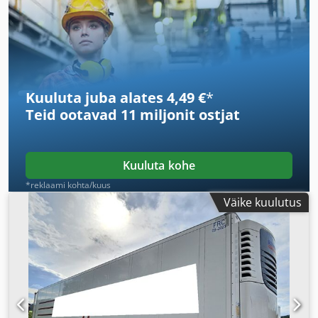
2 640 mm
, laadimisruumi maht:
88 m³
, rehvi suurus:
385/65 R22,5
, teljevahe:
1 310 mm
, värv:
valge
, Varustus:
ABS
,
Kuuluta juba alates 4,49 €
*
Teid ootavad
11 miljonit ostjat
Kuuluta kohe
*reklaami kohta/kuus
Väike kuulutus