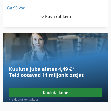
Ga 90 Vsd
Kuva rohkem
Gang Saeleht
German
Gkt 60
Gl 172
Gs 3268 Rt
Kuuluta juba alates 4,49 €
*
Hh Kaitsme
Teid ootavad
11 miljonit ostjat
Ka 77
Kgs 1670
Kuuluta kohe
Ks 205
*reklaami kohta/kuus
Lm