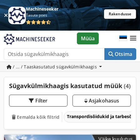
Machineseeker
Rakendusse
Tasuta poes
Müüa
Otsima
/ ... / Taaskasutatud sügavkülmikhaagis
Sügavkülmikhaagis kasutatud müük
(4)
Filter
Asjakohasus
Transpordisõidukid ja tarbesõidu
Eemalda kõik filtrid
Väike kuulutus