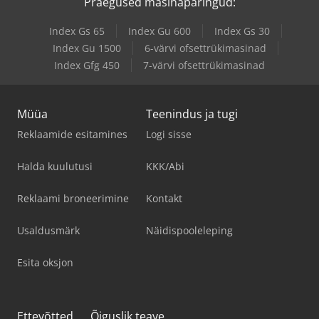
Praegused masinapäringud:
Index Gs 65
Index Gu 600
Index Gs 30
Index Gu 1500
6-värvi ofsettrükimasinad
Index Gfg 450
7-värvi ofsettrükimasinad
Müüa
Teenindus ja tugi
Reklaamide esitamines
Logi sisse
Halda kuulutusi
KKK/Abi
Reklaami broneerimine
Kontakt
Usaldusmärk
Näidispooleleping
Esita oksjon
Ettevõtted
Õiguslik teave