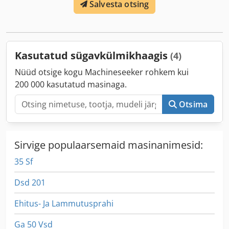
Salvesta otsing
laius:
2 500 mm
, laadruumi kõrgus:
2 680 mm
,
laadimisruumi maht:
89 m³
, rehvi suurus:
385/65 R22,5
,
teljevahe:
1 310 mm
, värv:
valge
, Varustus:
ABS
,
Kasutatud sügavkülmikhaagis
(4)
Nüüd otsige kogu Machineseeker rohkem kui
200 000 kasutatud masinaga.
Otsima
Sirvige populaarsemaid masinanimesid:
35 Sf
Dsd 201
Ehitus- Ja Lammutusprahi
Ga 50 Vsd