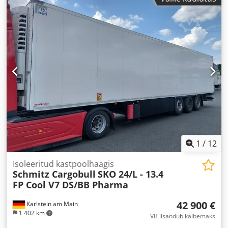
1
/
12
Isoleeritud kastpoolhaagis
Schmitz Cargobull
SKO 24/L - 13.4
FP Cool V7 DS/BB Pharma
42 900 €
Karlstein am Main
1 402 km
VB lisandub käibemaks