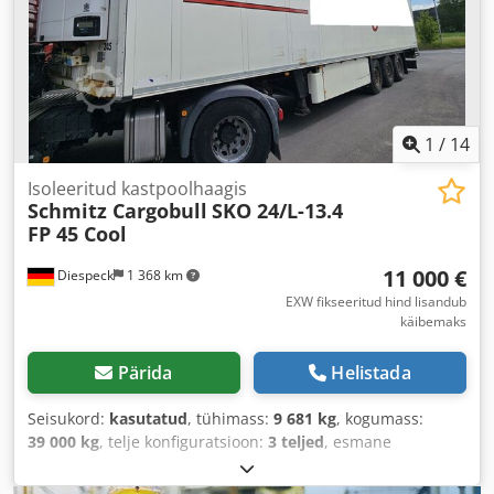
1
/
14
Isoleeritud kastpoolhaagis
Schmitz Cargobull
SKO 24/L-13.4
FP 45 Cool
11 000 €
Diespeck
1 368 km
EXW fikseeritud hind lisandub
käibemaks
Pärida
Helistada
Seisukord:
kasutatud
, tühimass:
9 681 kg
, kogumass:
39 000 kg
, telje konfiguratsioon:
3 teljed
, esmane
registreerimine:
04/2014
, laadimisruumi pikkus:
13 300
mm
, laadimisruumi laius:
2 500 mm
, laadruumi kõrgus: