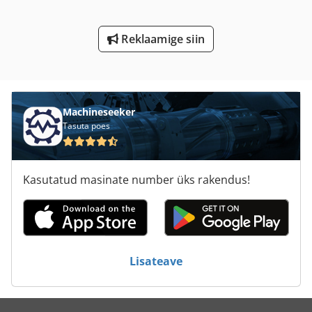
Lm Juhend
Reklaamige siin
Mulgustamiseks Ja Lõikamine
Ng 200
Sbs 8 70
Machineseeker
Tasuta poes
Si 550
Si 68
Kasutatud masinate number üks rakendus!
Sulg-Ja Võlli
Sügav Ader
Sügav Koormus Haagise M Kokkupandav Auffahrr
Lisateave
Tur 560