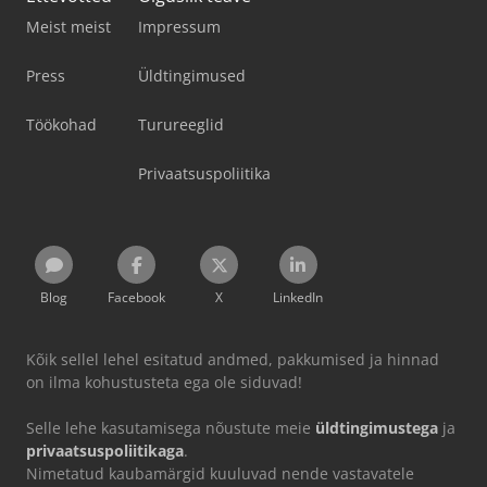
Meist meist
Impressum
Press
Üldtingimused
Töökohad
Turureeglid
Privaatsuspoliitika
Blog
Facebook
X
LinkedIn
Kõik sellel lehel esitatud andmed, pakkumised ja hinnad
on ilma kohustusteta ega ole siduvad!
Selle lehe kasutamisega nõustute meie
üldtingimustega
ja
privaatsuspoliitikaga
.
Nimetatud kaubamärgid kuuluvad nende vastavatele