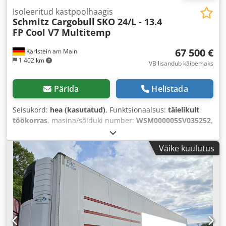
Isoleeritud kastpoolhaagis
Schmitz Cargobull
SKO 24/L - 13.4
FP Cool V7 Multitemp
67 500 €
Karlstein am Main
1 402 km
VB lisandub käibemaks
Pärida
Helistada
Seisukord:
hea (kasutatud)
, Funktsionaalsus:
täielikult
töökorras
, masina/sõiduki number:
WSM000005SV035252
,
tühimass:
9 441 kg
, maksimaalne kandevõime:
26 559 kg
,
kogumass:
36 000 kg
, telje konfiguratsioon:
3 teljed
,
Väike kuulutus
esmane registreerimine:
07/2025
, järgmine ülevaatus
(TÜV):
07/2026
, laadimisruumi pikkus:
13 320 mm
,
laadimisruumi laius:
2 450 mm
, laadruumi kõrgus:
2 690
mm
, laadimisruumi maht:
87 m³
, vedrustus:
õhk
, rehvi
suurus:
385/65 R 22.5
, värv:
valge
, Ehitusaasta:
2025
,
Varustus:
ABS, jahutusüksus
,