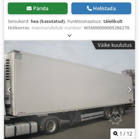
Pärida
Helistada
Seisukord:
hea (kasutatud)
, Funktsionaalsus:
täielikult
töökorras
, masina/sõiduki number:
WSM00000005286278
,
tühimass:
8 943 kg
, maksimaalne kandevõime:
27 057 kg
,
kogumass:
18 000 kg
, telje konfiguratsioon:
3 teljed
,
Väike kuulutus
esmane registreerimine:
05/2022
, laadimisruumi pikkus:
13 300 mm
, laadimisruumi laius:
2 490 mm
,
laadimisruumi maht:
87 m³
, vedrustus:
õhk
, rehvi suurus:
385/65 R 22.5
, värv:
valge
, Ehitusaasta:
2022
, töötunnid:
1 491 h
, Varustus:
ABS, jahutusüksus
,
1
/
12