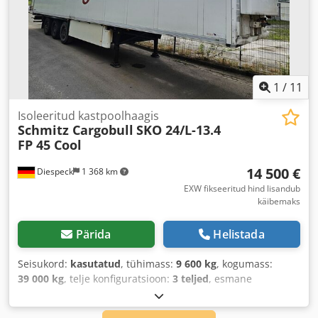
1
/
11
Isoleeritud kastpoolhaagis
Schmitz Cargobull
SKO 24/L-13.4
FP 45 Cool
14 500 €
Diespeck
1 368 km
EXW fikseeritud hind lisandub
käibemaks
Pärida
Helistada
Seisukord:
kasutatud
, tühimass:
9 600 kg
, kogumass:
39 000 kg
, telje konfiguratsioon:
3 teljed
, esmane
registreerimine:
04/2017
, järgmine ülevaatus (TÜV):
04/2027
, laadimisruumi pikkus:
13 300 mm
, laadimisruumi