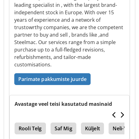
leading specialist in , with the largest brand-
independent stock in Europe. With over 15
years of experience and a network of
trustowrthy companies, we are the competent
partner to buy and sell , brands like ,and
Steelmac. Our services range from a simple
purchase up to a full-fledged revisions,
refurbishments, and tailor-made
customisations.
Parimate pakkumiste juurde
Avastage veel teisi kasutatud masinaid
rid
Rooli Telg
Saf Mig
Küljelt
Neli-Viis Kü