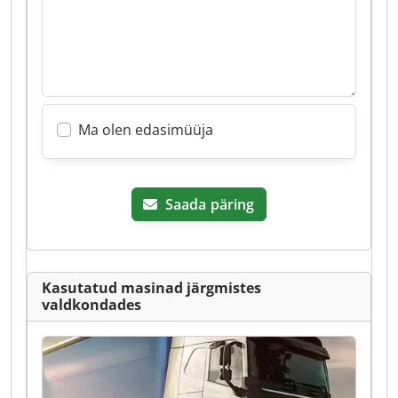
Ma olen edasimüüja
Saada päring
Kasutatud masinad järgmistes
valdkondades