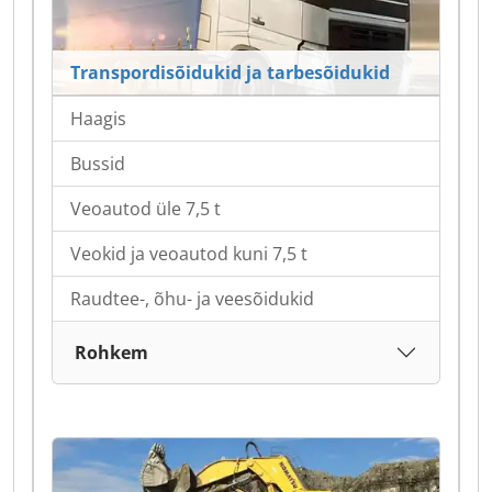
Transpordisõidukid ja tarbesõidukid
Haagis
Bussid
Veoautod üle 7,5 t
Veokid ja veoautod kuni 7,5 t
Raudtee-, õhu- ja veesõidukid
Rohkem