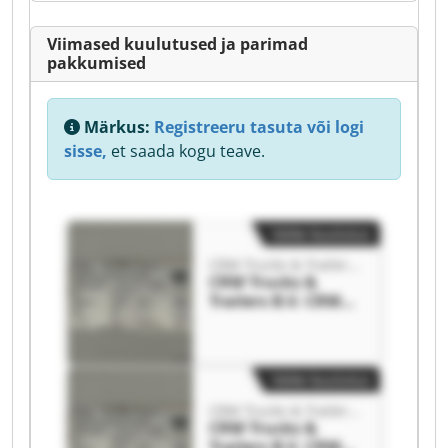
Viimased kuulutused ja parimad
pakkumised
Märkus:
Registreeru tasuta või logi
sisse,
et saada kogu teave.
Väike kuulutus
CRM Trucks & Trailers B.V.
CRM Trucks &
Trailers B.V. CRM
Trucks & Trailers
B.V.
Väike kuulutus
CRM Trucks & Trailers B.V.
CRM Trucks &
Trailers B.V. CRM