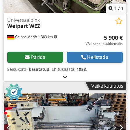
1
/
1
Universaalpink
Weipert
WEZ
5 900 €
Gelnhausen
1 383 km
VB lisandub käibemaks
Pärida
Helistada
Seisukord:
kasutatud
, Ehitusaasta:
1953
,
Väike kuulutus