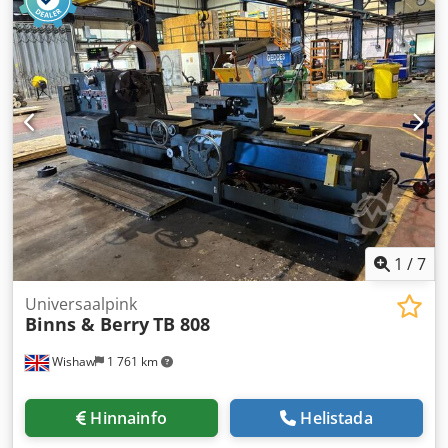
420 m/min
, söötmepikkus Z-telg:
230 mm
, varruka
läbimõõt:
90 mm
, quilli liikumiskaugus:
235 mm
,
kogupikkus:
3 740 mm
, kogulaius:
1 140 mm
, kogukõrgus:
1 910 mm
, spindli pöörlemiskiirus (maks.):
1 600 p/min
,
spindli pöörlemiskiirus (min.):
25 p/min
, pöörderaadius
ristliuguri kohal:
570 mm
, metrilise keerme läbimõõt (max):
120 mm
, meetriline keermesamm:
54
, voodi laius:
400
mm
, Vahetüki treimisdiameeter:
105 mm
, pöörlemiskiirus
(maks.):
1 600 p/min
, pöörlemiskiirus (min.):
25 p/min
,
sisendtüüpi vool:
kolmefaasiline
, pöörde läbimõõt üle
põikloidiku:
570 mm
, kogumass:
3 800 kg
, ketta läbimõõt:
450 mm
, kolme lõuaga padruni läbimõõt:
320 mm
,
esiplaadi läbimõõt:
450 mm
,
1
/
7
Universaalpink
Binns & Berry
TB 808
Wishaw
1 761 km
Hinnainfo
Helistada