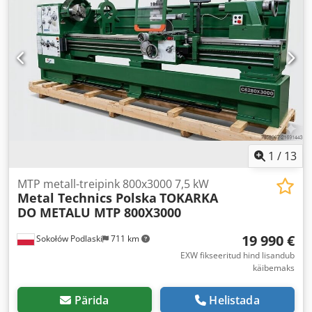
1
/
13
MTP metall-treipink 800x3000 7,5 kW
Metal Technics Polska
TOKARKA
DO METALU MTP 800X3000
19 990 €
Sokołów Podlaski
711 km
EXW fikseeritud hind lisandub
käibemaks
Pärida
Helistada