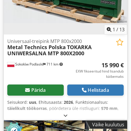
põikloidiku:
570 mm
, kogumass:
2 600 kg
,
1
/
13
Universaal-treipink MTP 800x2000
Metal Technics Polska
TOKARKA
UNIWERSALNA MTP 800X2000
15 990 €
Sokołów Podlaski
711 km
EXW fikseeritud hind lisandub
käibemaks
Pärida
Helistada
Seisukord:
uus
, Ehitusaasta:
2026
, Funktsionaalsus:
täielikult töökorras
, pöördetera üle ristliuguri:
570 mm
,
spindli ava:
105 mm
, pöördläbimõõt:
800 mm
,
pöörderaadius üle treipingi kelgu:
800 mm
, laius keskel:
Väike kuulutus
400 mm
, pöördepikkus:
2 000 mm
, X-telje etteandekiirus: