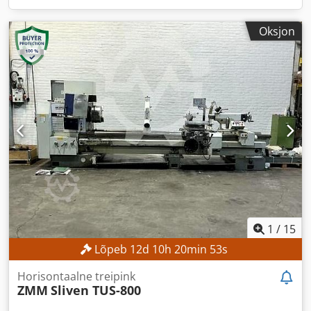
Oksjon
1
/
15
Lõpeb
12
d
10
h
20
min
51
s
Horisontaalne treipink
ZMM
Sliven TUS-800