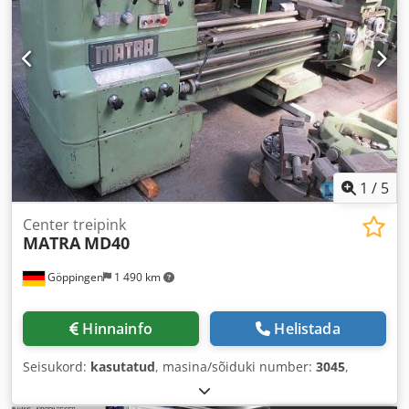
1
/
5
Center treipink
MATRA
MD40
Göppingen
1 490 km
Hinnainfo
Helistada
Seisukord:
kasutatud
, masina/sõiduki number:
3045
,