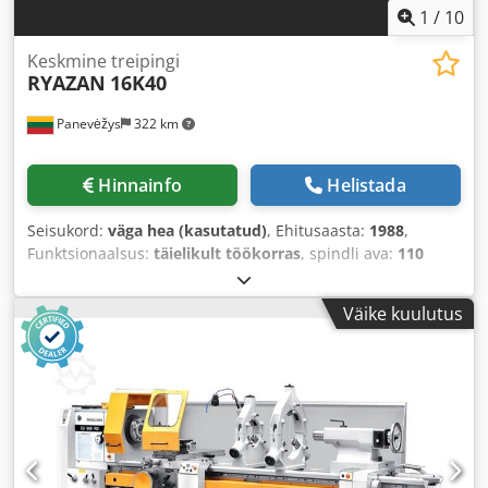
1
/
10
Keskmine treipingi
RYAZAN
16K40
Panevėžys
322 km
Hinnainfo
Helistada
Seisukord:
väga hea (kasutatud)
, Ehitusaasta:
1988
,
Funktsionaalsus:
täielikult töökorras
, spindli ava:
110
mm
, pöördläbimõõt:
800 mm
, pöörderaadius üle treipingi
kelgu:
800 mm
, pöördepikkus:
3 000 mm
, spindli
Väike kuulutus
pöörlemiskiirus (maks.):
1 250 p/min
, spindli
pöörlemiskiirus (min.):
6 p/min
, metrilise keerme läbimõõt
(min):
1 mm
, metrilise keerme läbimõõt (max):
224 mm
,
kogumass:
7 120 kg
,