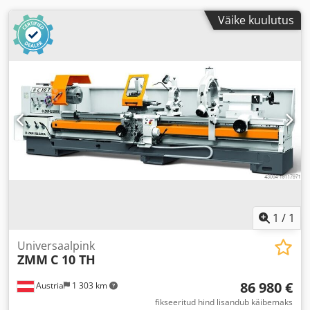
Väike kuulutus
1
/
1
Universaalpink
ZMM
C 10 TH
86 980 €
Austria
1 303 km
fikseeritud hind lisandub käibemaks