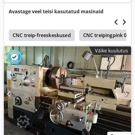
Avastage veel teisi kasutatud masinaid
0
CNC treip-freeskeskused
CNC treipingpink 0–1
Väike kuulutus