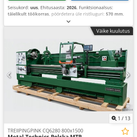
Seisukord:
uus
, Ehitusaasta:
2026
, Funktsionaalsus:
täielikult töökorras
, pöördetera üle ristliuguri:
570 mm
,
spindli ava:
105 mm
, pöördläbimõõt:
800 mm
,
pöörderaadius üle treipingi kelgu:
800 mm
, pöördepikkus:
Väike kuulutus
3 000 mm
, edasi pikkus X-telg:
420 mm
, quilli
liikumiskaugus:
235 mm
, kogupikkus:
4 740 mm
,
kogulaius:
1 140 mm
, kogukõrgus:
1 910 mm
, spindli
pöörlemiskiirus (maks.):
1 600 p/min
, spindli
pöörlemiskiirus (min.):
25 p/min
, pöörderaadius ristliuguri
kohal:
570 mm
, metrilise keerme läbimõõt (max):
120 mm
,
meetriline keermesamm:
54
, voodi laius:
400 mm
,
pöörlemiskiirus (maks.):
1 600 p/min
, pöörlemiskiirus
(min.):
25 p/min
, sisendtüüpi vool:
kolmefaasiline
, pöörde
läbimõõt üle põikloidiku:
570 mm
, kogumass:
4 300 kg
,
ketta läbimõõt:
450 mm
, esiplaadi läbimõõt:
450 mm
,
1
/
13
TREIIPINGPINK CQ6280 800x1500
Metal Technics Polska
MTP