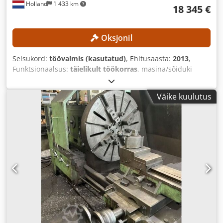
Holland
1 433 km
18 345 €
Oksjonil
Seisukord:
töövalmis (kasutatud)
, Ehitusaasta:
2013
,
Funktsionaalsus:
täielikult töökorras
, masina/sõiduki
number:
40032
, pöördetera üle ristliuguri:
490 mm
,
pöörderaadius üle treipingi kelgu:
890 mm
, tsentri kõrgus:
Väike kuulutus
445 mm
, spindli pöörlemiskiirus (maks.):
1 000 p/min
,
töödetaili kaal (max):
5 000 kg
,