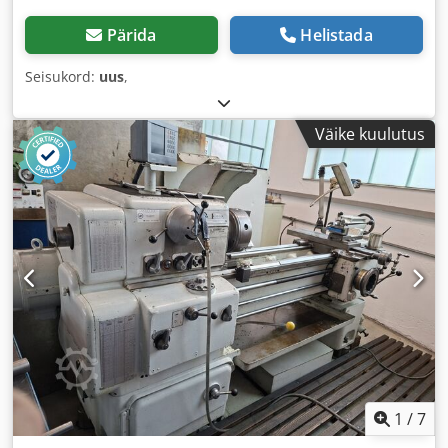
Pärida
Helistada
Seisukord:
uus
,
Väike kuulutus
1
/
7