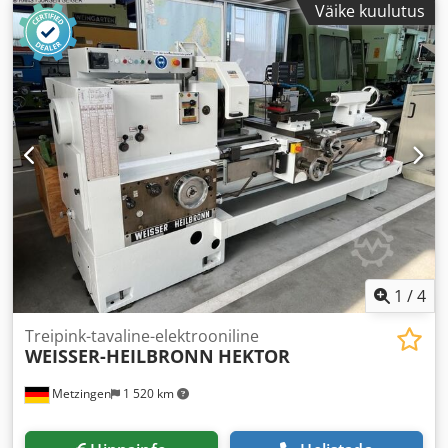
Väike kuulutus
1
/
4
Treipink-tavaline-elektrooniline
WEISSER-HEILBRONN
HEKTOR
Metzingen
1 520 km