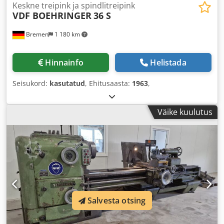
Keskne treipink ja spindlitreipink
VDF BOEHRINGER
36 S
Bremen
1 180 km
Hinnainfo
Helistada
Seisukord:
kasutatud
, Ehitusaasta:
1963
,
Väike kuulutus
Salvesta otsing