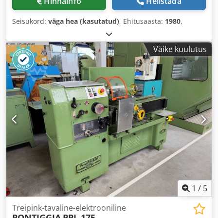
Hinnainfo
Helistada
Seisukord:
väga hea (kasutatud)
, Ehitusaasta:
1980
,
Väike kuulutus
1
/
5
Treipink-tavaline-elektrooniline
PONTIGGIA
PPL 175