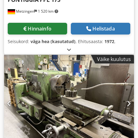
Metzingen
1 520 km
Hinnainfo
Helistada
Seisukord:
väga hea (kasutatud)
, Ehitusaasta:
1972
,
Väike kuulutus