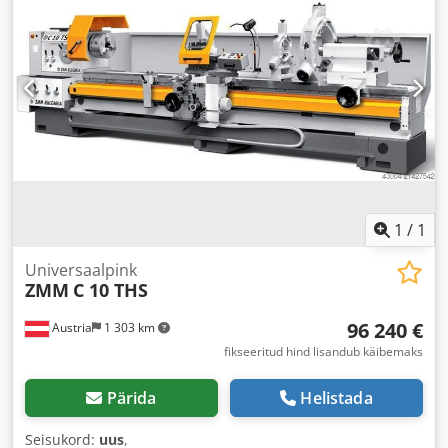
1
/
1
Universaalpink
ZMM
C 10 THS
96 240 €
Austria
1 303 km
fikseeritud hind lisandub käibemaks
Pärida
Helistada
Seisukord:
uus
,