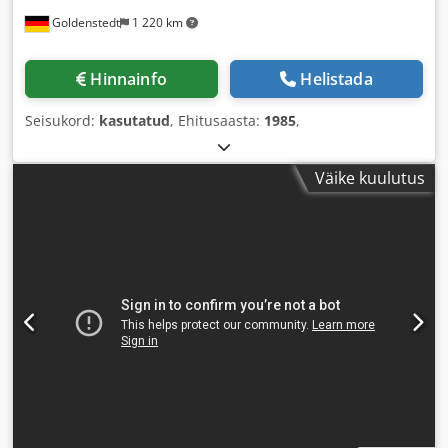
Goldenstedt
1 220 km
Hinnainfo
Helistada
Seisukord:
kasutatud
, Ehitusaasta:
1985
,
Väike kuulutus