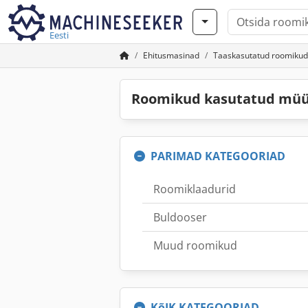
Eesti
Ehitusmasinad
Taaskasutatud roomikud
Roomikud kasutatud mü
PARIMAD KATEGOORIAD
Roomiklaadurid
Buldooser
Muud roomikud
KõIK KATEGOORIAD