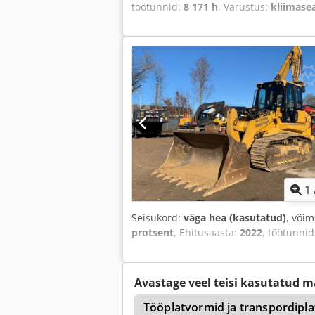
töötunnid:
8 171 h
, Varustus:
kliimase
1
Seisukord:
väga hea (kasutatud)
, või
protsent
, Ehitusaasta:
2022
, töötunni
Avastage veel teisi kasutatud m
Komatsu D 65 Px 15
Tööplatvormid ja transpordipl