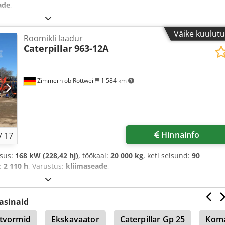
ade
,
Väike kuulut
Roomikli laadur
Caterpillar
963-12A
Zimmern ob Rottweil
1 584 km
Hinnainfo
/
17
msus:
168 kW (228,42 hj)
, töökaal:
20 000 kg
, keti seisund:
90
d:
2 110 h
, Varustus:
kliimaseade
,
asinaid
atvormid
Ekskavaator
Caterpillar Gp 25
Kom