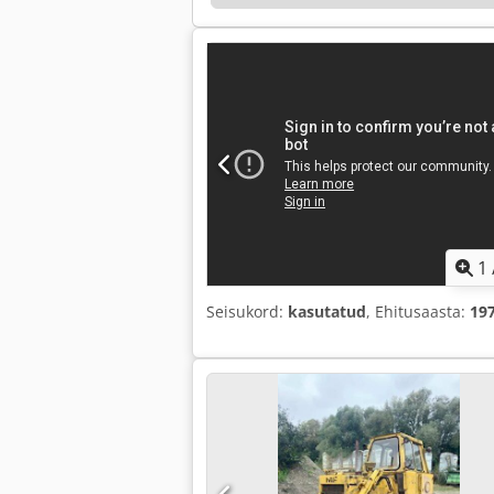
1
Seisukord:
kasutatud
, Ehitusaasta:
19