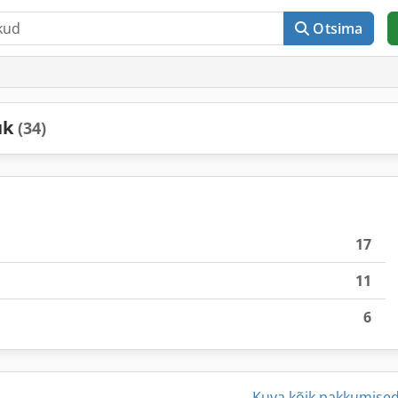
Otsima
ük
(34)
17
11
6
Kuva kõik pakkumise