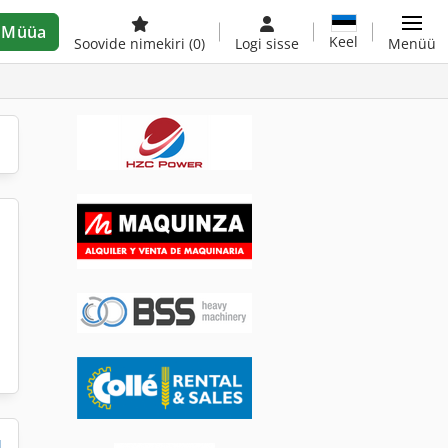
Müüa
Keel
Soovide nimekiri
(0)
Logi sisse
Menüü
d