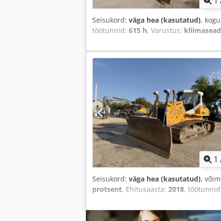
1
Seisukord:
väga hea (kasutatud)
, kog
töötunnid:
615 h
, Varustus:
kliimasea
1
Seisukord:
väga hea (kasutatud)
, või
protsent
, Ehitusaasta:
2018
, töötunni