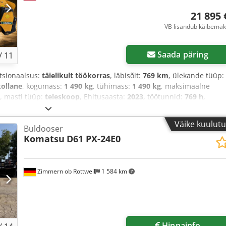
21 895 
VB lisandub käibemak
Saada päring
/
11
ktsionaalsus:
täielikult töökorras
, läbisõit:
769 km
, ülekande tüüp:
kollane
, kogumass:
1 490 kg
, tühimass:
1 490 kg
, maksimaalne
, masti tüüp:
teleskoop
, Ehitusaasta:
2023
, töötunnid:
769 h
,
ulika, kummist roomikud
,
Väike kuulut
Buldooser
Komatsu
D61 PX-24E0
Zimmern ob Rottweil
1 584 km
Hinnainfo