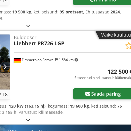
/
14
umass:
19 500 kg
, keti seisund:
95 protsent
, Ehitusaasta:
2024
,
de
,
Väike kuulut
Buldooser
Liebherr
PR726 LGP
Zimmern ob Rottweil
1 584 km
122 500 
fikseeritud hind lisandub käibema
Saada päring
/
18
msus:
120 kW (163,15 hj)
, kogumass:
19 600 kg
, keti seisund:
75
d:
3 155 h
, Varustus:
kliimaseade
,