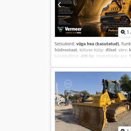
1
Seisukord:
väga hea (kasutatud)
, Fun
hüdrostaat
, kütuse tüüp:
diisel
, värv:
kandevõime:
420 kg
, istekohtade arv:
1
Varustus:
haaratsahüdraulika, hüdra