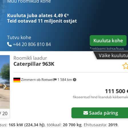
Müü roomikud kohe
Kuuluta juba alates 4,49 €
*
Teid ootavad
11 miljonit ostjat
Tutvu kohe
Kuuluta kohe
+44 20 806 810 84
*reklaami kohta/kuus
Väike kuulut
Roomikli laadur
Caterpillar
963K
Zimmern ob Rottweil
1 584 km
111 500 
fikseeritud hind lisandub käibema
Saada päring
/
20
msus:
165 kW (224,34 hj)
, töökaal:
20 700 kg
, Ehitusaasta:
2019
,