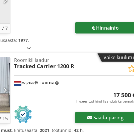
Hinnainfo
1
/
7
itusaasta:
1977
,
Väike kuulut
Roomikli laadur
Tracked Carrier 1200 R
Wijchen
1 430 km
17 500 
fikseeritud hind lisandub käibema
Saada päring
/
15
:
must
, Ehitusaasta:
2021
, töötunnid:
42 h
,