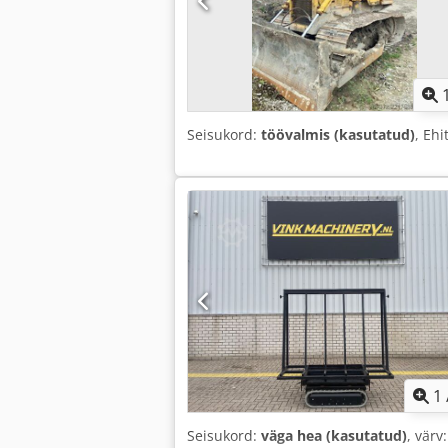
Seisukord:
töövalmis (kasutatud)
, Eh
1
Seisukord:
väga hea (kasutatud)
, värv