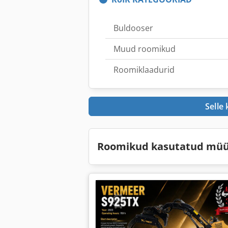
Buldooser
Muud roomikud
Roomiklaadurid
Selle
Roomikud kasutatud mü