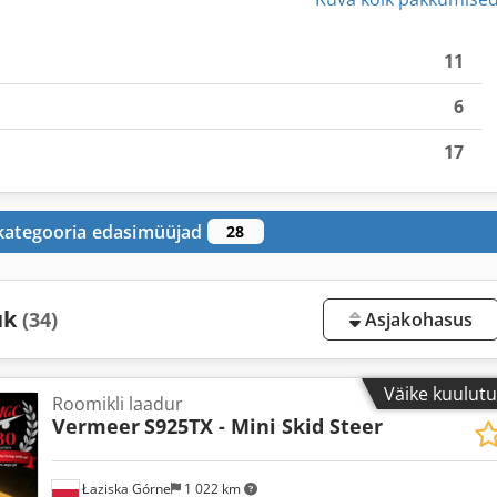
11
6
17
 kategooria edasimüüjad
28
ük
(34)
Asjakohasus
Väike kuulut
Roomikli laadur
Vermeer
S925TX - Mini Skid Steer
Łaziska Górne
1 022 km