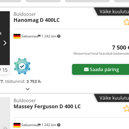
Väike kuulut
Buldooser
Hanomag
D 400LC
Saksamaa
1 242 km
7 500 
fikseeritud hind lisandub käibema
Saada päring
/
15
77
, töötunnid:
3 753 h
,
Väike kuulut
Buldooser
Massey Ferguson
D 400 LC
Saksamaa
1 242 km