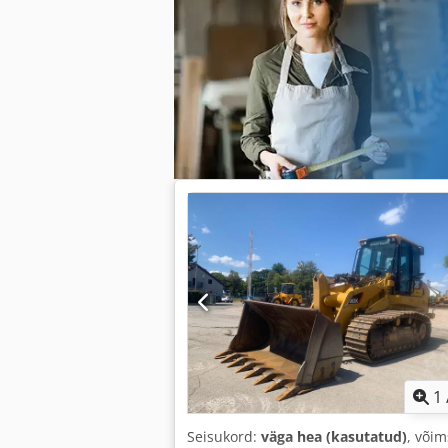
1
Seisukord:
väga hea (kasutatud)
, või