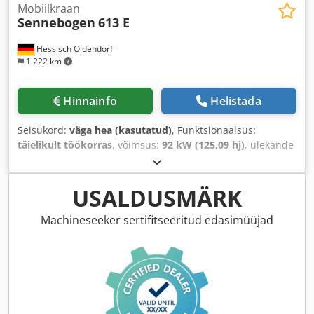
Mobiilkraan
Sennebogen
613 E
Hessisch Oldendorf
1 222 km
Hinnainfo
Helistada
Seisukord:
väga hea (kasutatud)
, Funktsionaalsus:
täielikult töökorras
, võimsus:
92 kW (125,09 hj)
, ülekande
tüüp:
hüdrostaat
, kütuse tüüp:
diisel
, värv:
roheline
,
kogumass:
20 300 kg
, töökaal:
20 300 kg
, tõstevõimsus:
16 000 kg/m
, rehvi suurus:
10.000 . 20
, rehvi seisukord:
80
USALDUSMÄRK
protsent
, Ehitusaasta:
2019
, töötunnid:
2 036 h
, Varustus:
kliimaseade
,
Machineseeker sertifitseeritud edasimüüjad