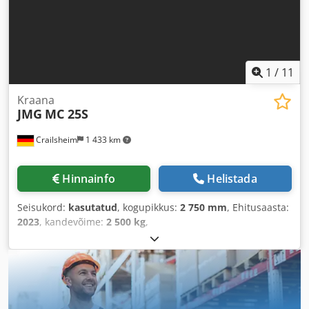
1
/
11
Kraana
JMG
MC 25S
Crailsheim
1 433 km
Hinnainfo
Helistada
Seisukord:
kasutatud
, kogupikkus:
2 750 mm
, Ehitusaasta:
2023
, kandevõime:
2 500 kg
,