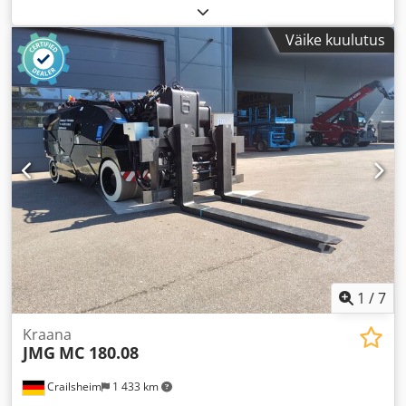
Väike kuulutus
1
/
7
Kraana
JMG
MC 180.08
Crailsheim
1 433 km