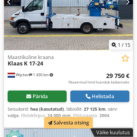
1
/
15
Maastikuline kraana
Klaas
K 17-24
29 750 €
Wijchen
1 430 km
fikseeritud hind lisandub käibemaks
Pärida
Helistada
Seisukord:
hea (kasutatud)
, läbisõit:
27 125 km
, värv:
valge
, tõstekõrgus:
24 000 mm
, Ehitusaasta:
2004
,
Salvesta otsing
Väike kuulutus