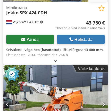
Minikraana
Jekko
SPX 424 CDH
43 750 €
Wijchen
1 430 km
fikseeritud hind lisandub käibemaks
Pärida
Helistada
Seisukord:
väga hea (kasutatud)
, tõstekõrgus:
13 400 mm
,
Ehitusaasta:
2014
, töötunnid:
1 764 h
,
Väike kuulutus