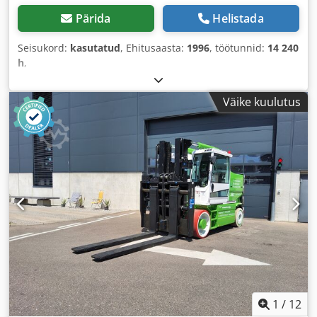
Pärida
Helistada
Seisukord:
kasutatud
, Ehitusaasta:
1996
, töötunnid:
14 240
h
,
Väike kuulutus
1
/
12