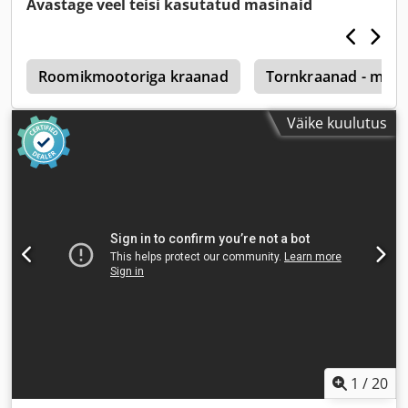
Avastage veel teisi kasutatud masinaid
d
Roomikmootoriga kraanad
Tornkraanad - maa
Väike kuulutus
1
/
20