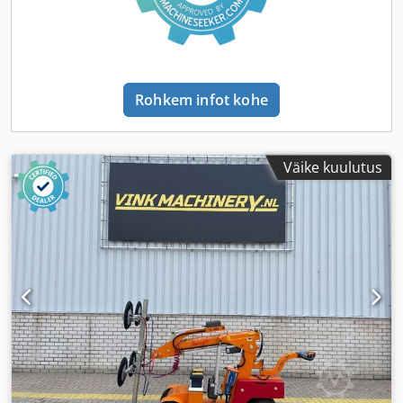
Rohkem infot kohe
Väike kuulutus