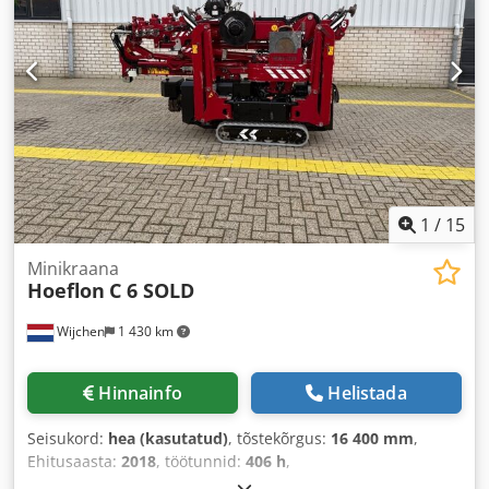
1
/
15
Minikraana
Hoeflon
C 6 SOLD
Wijchen
1 430 km
Hinnainfo
Helistada
Seisukord:
hea (kasutatud)
, tõstekõrgus:
16 400 mm
,
Ehitusaasta:
2018
, töötunnid:
406 h
,