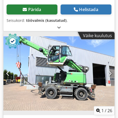
Pärida
Helistada
Seisukord:
töövalmis (kasutatud)
,
Väike kuulutus
1
/
26