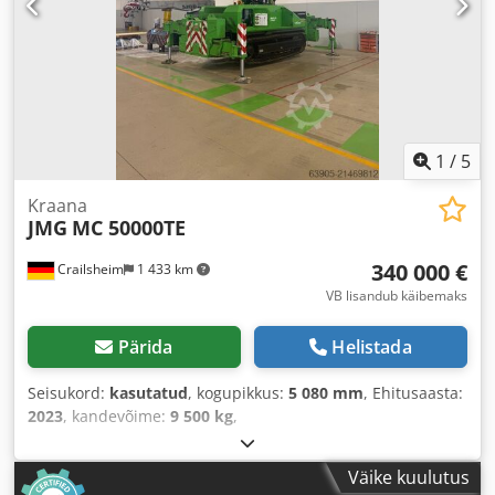
1
/
5
Kraana
JMG
MC 50000TE
340 000 €
Crailsheim
1 433 km
VB lisandub käibemaks
Pärida
Helistada
Seisukord:
kasutatud
, kogupikkus:
5 080 mm
, Ehitusaasta:
2023
, kandevõime:
9 500 kg
,
Väike kuulutus