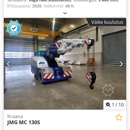
Ehitusaasta:
2020
, töötunnid:
48 h
,
Väike kuulutus
1
/
10
Kraana
JMG
MC 130S