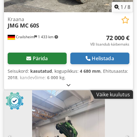
1
/
8
Kraana
JMG
MC 60S
72 000 €
Crailsheim
1 433 km
VB lisandub käibemaks
Pärida
Helistada
Seisukord:
kasutatud
, kogupikkus:
4 680 mm
, Ehitusaasta:
2018
, kandevõime:
6 000 kg
,
Väike kuulutus