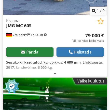
1
/
9
Kraana
JMG
MC 60S
79 000 €
Crailsheim
1 433 km
VB lisandub käibemaks
Pärida
Helistada
Seisukord:
kasutatud
, kogupikkus:
4 680 mm
, Ehitusaasta:
2017
, kandevõime:
6 000 kg
,
Väike kuulutus