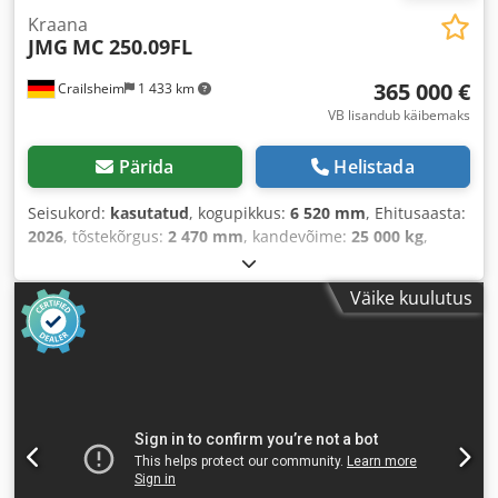
Kraana
JMG
MC 250.09FL
365 000 €
Crailsheim
1 433 km
VB lisandub käibemaks
Pärida
Helistada
Seisukord:
kasutatud
, kogupikkus:
6 520 mm
, Ehitusaasta:
2026
, tõstekõrgus:
2 470 mm
, kandevõime:
25 000 kg
,
Väike kuulutus