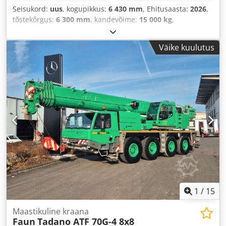
Seisukord:
uus
, kogupikkus:
6 430 mm
, Ehitusaasta:
2026
,
tõstekõrgus:
6 300 mm
, kandevõime:
15 000 kg
,
Väike kuulutus
1
/
15
Maastikuline kraana
Faun
Tadano ATF 70G-4 8x8