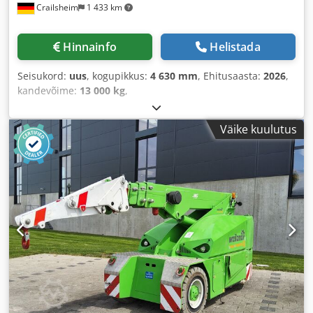
Crailsheim
1 433 km
Hinnainfo
Helistada
Seisukord:
uus
, kogupikkus:
4 630 mm
, Ehitusaasta:
2026
,
kandevõime:
13 000 kg
,
Väike kuulutus