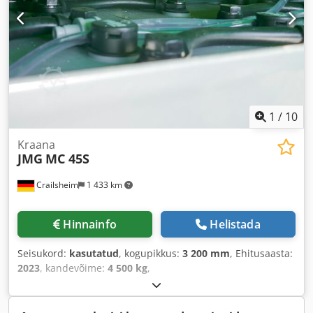
1
/
10
Kraana
JMG
MC 45S
Crailsheim
1 433 km
Hinnainfo
Helistada
Seisukord:
kasutatud
, kogupikkus:
3 200 mm
, Ehitusaasta:
2023
, kandevõime:
4 500 kg
,