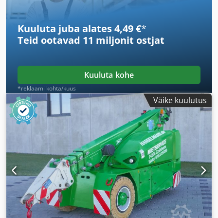
Kuuluta juba alates 4,49 €
*
Teid ootavad
11 miljonit ostjat
Kuuluta kohe
*reklaami kohta/kuus
Väike kuulutus