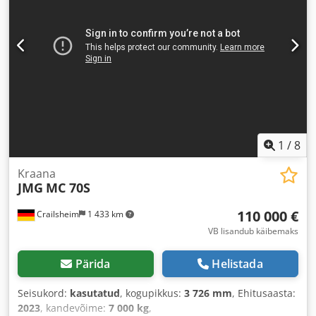
1
/
8
Kraana
JMG
MC 70S
110 000 €
Crailsheim
1 433 km
VB lisandub käibemaks
Pärida
Helistada
Seisukord:
kasutatud
, kogupikkus:
3 726 mm
, Ehitusaasta:
2023
, kandevõime:
7 000 kg
,