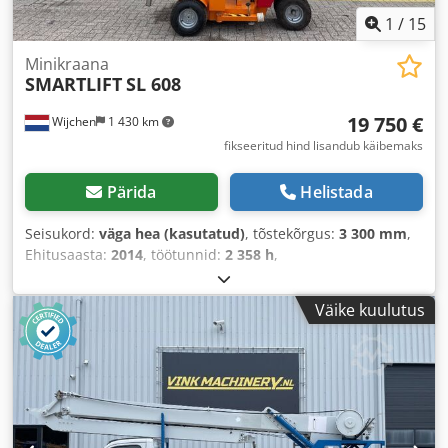
1
/
15
Minikraana
SMARTLIFT
SL 608
19 750 €
Wijchen
1 430 km
fikseeritud hind lisandub käibemaks
Pärida
Helistada
Seisukord:
väga hea (kasutatud)
, tõstekõrgus:
3 300 mm
,
Ehitusaasta:
2014
, töötunnid:
2 358 h
,
Väike kuulutus