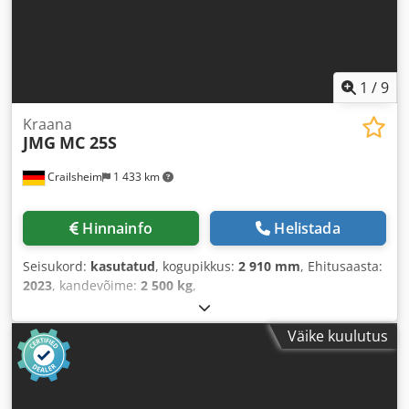
1
/
9
Kraana
JMG
MC 25S
Crailsheim
1 433 km
Hinnainfo
Helistada
Seisukord:
kasutatud
, kogupikkus:
2 910 mm
, Ehitusaasta:
2023
, kandevõime:
2 500 kg
,
Väike kuulutus