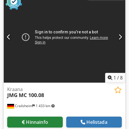
1
/
8
Kraana
JMG
MC 100.08
Crailsheim
1 433 km
Hinnainfo
Helistada