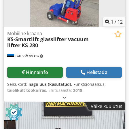
1
/
12
Mobiilne kraana
KS-Smartlift glasslifter vacuum
lifter
KS 280
Tallinn
99 km
Hinnainfo
Helistada
Seisukord:
nagu uus (kasutatud)
, Funktsionaalsus:
täielikult töökorras
, Ehitusaasta:
2018
,
Väike kuulutus