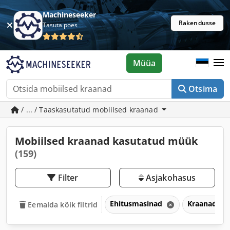
Machineseeker
Rakendusse
Tasuta poes
Müüa
Otsima
/ ... / Taaskasutatud mobiilsed kraanad
Mobiilsed kraanad kasutatud müük
(159)
Filter
Asjakohasus
Ehitusmasinad
Kraanad
Eemalda kõik filtrid