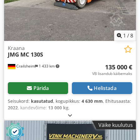
1
/
8
Kraana
JMG
MC 130S
135 000 €
Crailsheim
1 433 km
VB lisandub käibemaks
Pärida
Helistada
Seisukord:
kasutatud
, kogupikkus:
4 630 mm
, Ehitusaasta:
2022
, kandevõime:
13 000 kg
,
Väike kuulutus