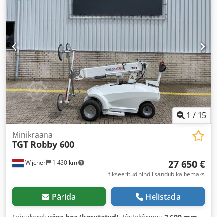
1
/
15
Minikraana
TGT Robby 600
27 650 €
Wijchen
1 430 km
fikseeritud hind lisandub käibemaks
Pärida
Helistada
Seisukord:
väga hea (kasutatud)
, tõstekõrgus:
3 600 mm
,