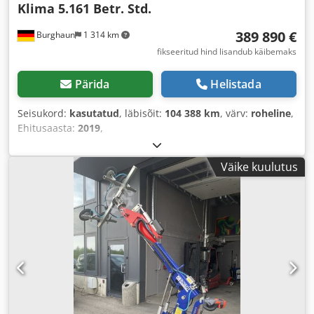
Klima 5.161 Betr. Std.
389 890 €
Burghaun
1 314 km
fikseeritud hind lisandub käibemaks
Pärida
Helistada
Seisukord:
kasutatud
, läbisõit:
104 388 km
, värv:
roheline
,
Ehitusaasta:
2019
,
Väike kuulutus