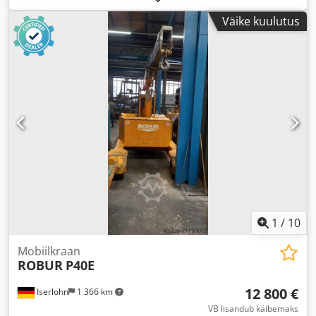
Väike kuulutus
1
/
10
Mobiilkraan
ROBUR
P40E
12 800 €
Iserlohn
1 366 km
VB lisandub käibemaks