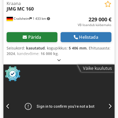
Kraana
JMG
MC 160
229 000 €
Crailsheim
1 433 km
VB lisandub käibemaks
Pärida
Helistada
Seisukord:
kasutatud
, kogupikkus:
5 406 mm
, Ehitusaasta:
2024
, kandevõime:
16 000 kg
,
Väike kuulutus