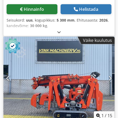
Hinnainfo
Helistada
Seisukord:
uus
, kogupikkus:
5 300 mm
, Ehitusaasta:
2026
,
kandevõime:
30 000 kg
,
Väike kuulutus
1
/
15