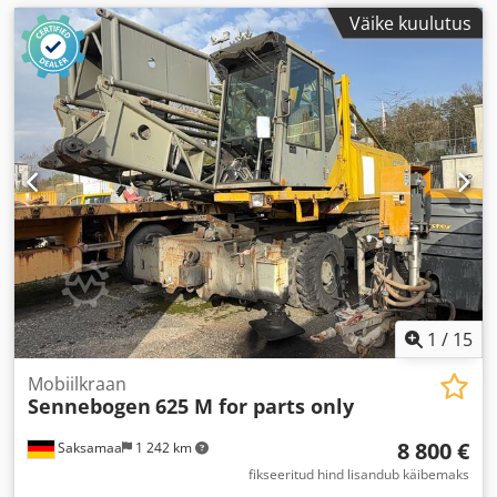
Väike kuulutus
1
/
15
Mobiilkraan
Sennebogen
625 M for parts only
8 800 €
Saksamaa
1 242 km
fikseeritud hind lisandub käibemaks