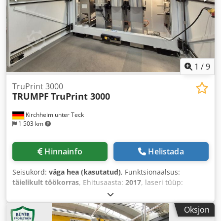
1
/
9
TruPrint 3000
TRUMPF
TruPrint 3000
Kirchheim unter Teck
1 503 km
Hinnainfo
Helistada
Seisukord:
väga hea (kasutatud)
, Funktsionaalsus:
täielikult töökorras
, Ehitusaasta:
2017
, laseri tüüp:
kiudlaser
, lasertunnid:
9 000 h
, laserivõimsus:
500 W
, X-
telje liikumisteekond:
300 mm
, Z-telje liikumisteekond:
400
Oksjon
mm
, jahutuse tüüp:
õhk
, viimase kapitaalremondi aasta: