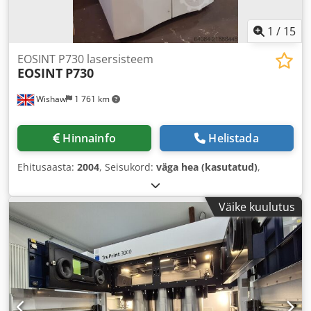
1
/
15
EOSINT P730 lasersisteem
EOSINT
P730
Wishaw
1 761 km
Hinnainfo
Helistada
Ehitusaasta:
2004
, Seisukord:
väga hea (kasutatud)
,
Väike kuulutus