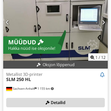
MÜÜDUD
Hakka nüüd ise oksjonile!
1
/
12
Oksjon lõppenud
Metallist 3D-printer
SLM
250 HL
Sachsen-Anhalt
1 155 km
Detailid