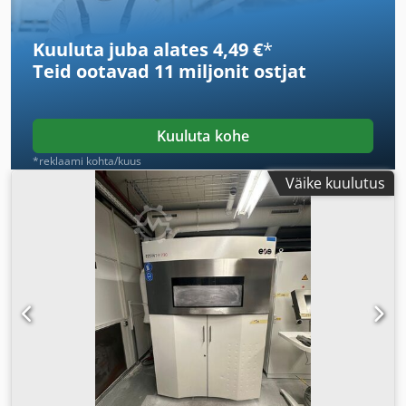
Kuuluta juba alates 4,49 €
*
Teid ootavad
11 miljonit ostjat
Kuuluta kohe
*reklaami kohta/kuus
Väike kuulutus