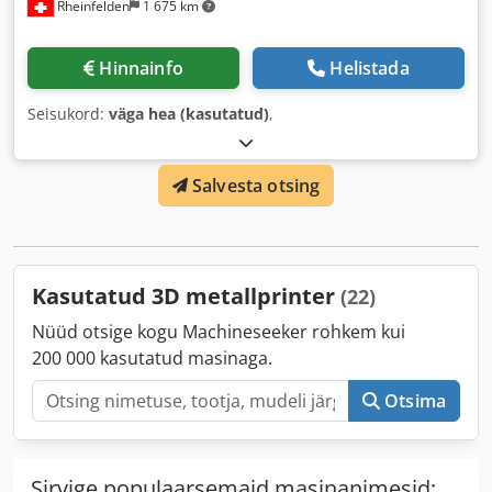
Rheinfelden
1 675 km
Hinnainfo
Helistada
Seisukord:
väga hea (kasutatud)
,
Salvesta otsing
Kasutatud 3D metallprinter
(22)
Nüüd otsige kogu Machineseeker rohkem kui
200 000 kasutatud masinaga.
Otsima
Sirvige populaarsemaid masinanimesid: