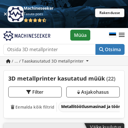
Machineseeker
Rakendusse
Tasuta poes
Müüa
Otsima
/ ... / Taaskasutatud 3D metallprinter
3D metallprinter kasutatud müük
(22)
Filter
Asjakohasus
Metallitöötlusmasinad ja tööriis
Eemalda kõik filtrid
Väike kuulutus