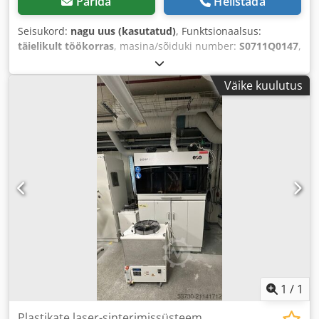
Pärida
Helistada
Seisukord:
nagu uus (kasutatud)
, Funktsionaalsus:
täielikult töökorras
, masina/sõiduki number:
S0711Q0147
,
Ehitusaasta:
2019
, kogupikkus:
1 445 mm
, kogukõrgus:
1 680 mm
, kogulaius:
730 mm
, kogumass:
650 kg
,
Väike kuulutus
sisendpinge:
230 V
, laserivõimsus:
200 W
,
1
/
1
Plastikate laser-sinterimissüsteem