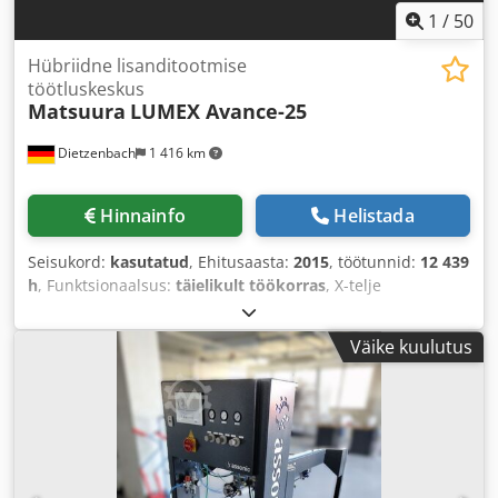
1
/
50
Hübriidne lisanditootmise
töötluskeskus
Matsuura
LUMEX Avance-25
Dietzenbach
1 416 km
Hinnainfo
Helistada
Seisukord:
kasutatud
, Ehitusaasta:
2015
, töötunnid:
12 439
h
, Funktsionaalsus:
täielikult töökorras
, X-telje
liikumisteekond:
250 mm
, Y-telje liikumisteekond:
250 mm
,
Z-telje liikumisteekond:
200 mm
, nimitusvõimsus (näiv):
30
Väike kuulutus
kVA
, detaili pikkus (maks.):
250 mm
, töödetaili laius (max):
250 mm
, tooriku kõrgus (maks.):
185 mm
, spindli tööajad:
12 439 h
, sisendpinge:
415 V
, sisendtüüpi vool:
kolmefaasiline
,