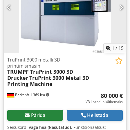
1
/
15
TruPrint 3000 metalli 3D-
printimismasin
TRUMPF TruPrint 3000 3D
Drucker
TruPrint 3000 Metal 3D
Printing Machine
80 000 €
Borken
1 369 km
VB lisandub käibemaks
Pärida
Helistada
Seisukord:
väga hea (kasutatud)
, Funktsionaalsus: