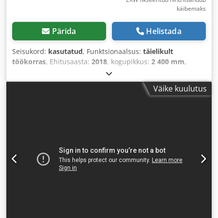
käibemaks
Pärida
Helistada
Seisukord:
kasutatud
, Funktsionaalsus:
täielikult
töökorras
, Ehitusaasta:
2018
, kogupikkus:
2 400 mm
,
kogukõrgus:
2 945 mm
, kogulaius:
1 300 mm
, sisendtüüpi
vool:
Konditsioneer
, kogumass:
2 900 kg
, sisendpinge:
400
Väike kuulutus
V
, laserivõimsus:
3 000 W
,