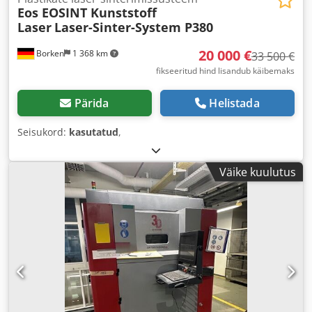
Eos EOSINT Kunststoff
Laser
Laser-Sinter-System P380
20 000 €
Borken
1 368 km
33 500 €
fikseeritud hind lisandub käibemaks
Pärida
Helistada
Seisukord:
kasutatud
,
Väike kuulutus