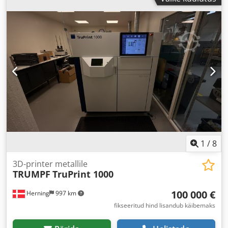
1
/
8
3D-printer metallile
TRUMPF
TruPrint 1000
100 000 €
Herning
997 km
fikseeritud hind lisandub käibemaks