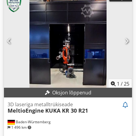
1
/
25
Oksjon lõppenud
3D laseriga metalltrükiseade
MeltioEngine
KUKA KR 30 R21
Baden-Württemberg
1 496 km