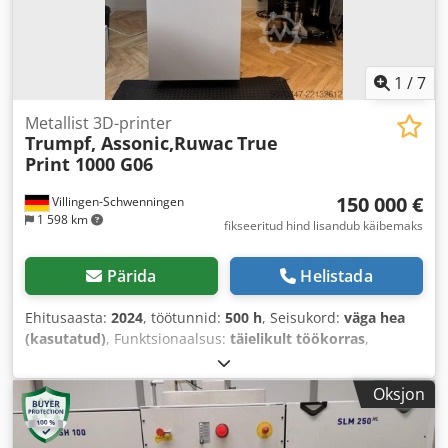
1
/
7
Metallist 3D-printer
Trumpf, Assonic,Ruwac
True
Print 1000 G06
150 000 €
Villingen-Schwenningen
1 598 km
fikseeritud hind lisandub käibemaks
Pärida
Helistada
Ehitusaasta:
2024
, töötunnid:
500 h
, Seisukord:
väga hea
(kasutatud)
, Funktsionaalsus:
täielikult töökorras
,
Oksjon