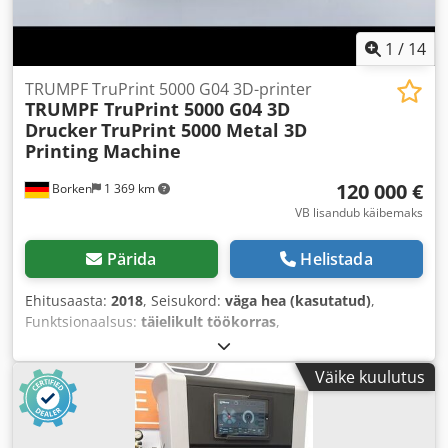
1
/
14
TRUMPF TruPrint 5000 G04 3D-printer
TRUMPF TruPrint 5000 G04 3D
Drucker
TruPrint 5000 Metal 3D
Printing Machine
120 000 €
Borken
1 369 km
VB lisandub käibemaks
Pärida
Helistada
Ehitusaasta:
2018
, Seisukord:
väga hea (kasutatud)
,
Funktsionaalsus:
täielikult töökorras
,
Väike kuulutus