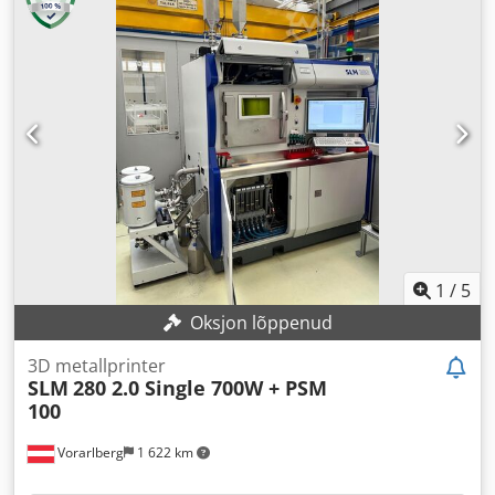
2024
, Varustus:
dokumentatsioon / käsiraamat
,
1
/
5
Oksjon lõppenud
3D metallprinter
SLM
280 2.0 Single 700W + PSM
100
Vorarlberg
1 622 km