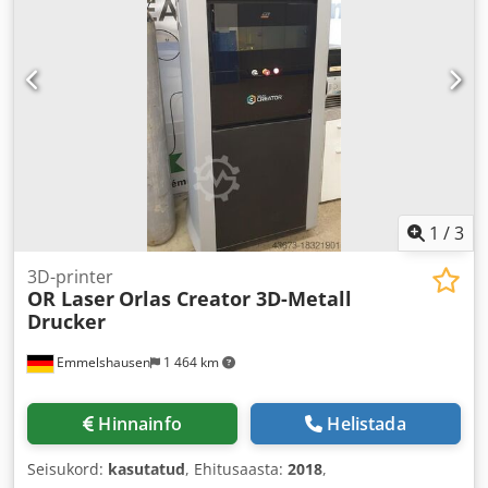
1
/
3
3D-printer
OR Laser
Orlas Creator 3D-Metall
Drucker
Emmelshausen
1 464 km
Hinnainfo
Helistada
Seisukord:
kasutatud
, Ehitusaasta:
2018
,