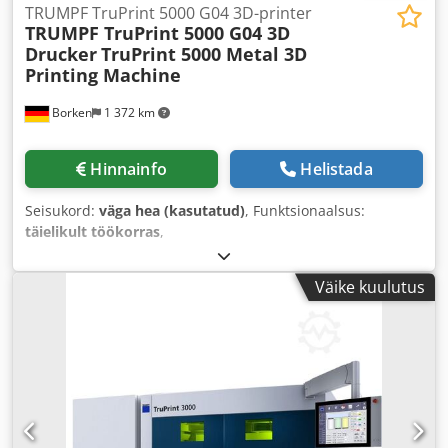
TRUMPF TruPrint 5000 G04 3D-printer
TRUMPF TruPrint 5000 G04 3D
Drucker
TruPrint 5000 Metal 3D
Printing Machine
Borken
1 372 km
Hinnainfo
Helistada
Seisukord:
väga hea (kasutatud)
, Funktsionaalsus:
täielikult töökorras
,
Väike kuulutus