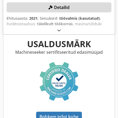
Detailid
Ehitusaasta:
2021
, Seisukord:
töövalmis (kasutatud)
,
Funktsionaalsus:
täielikult töökorras
, masina/sõiduki
number:
11105234
,
USALDUSMÄRK
Machineseeker sertifitseeritud edasimüüjad
Rohkem infot kohe