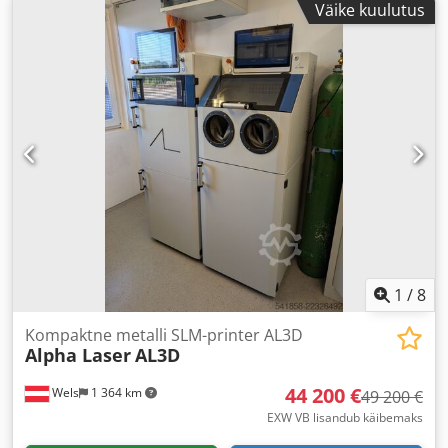
Väike kuulutus
1
/
8
Kompaktne metalli SLM-printer AL3D
Alpha Laser
AL3D
44 200 €
Wels
1 364 km
49 200 €
EXW VB lisandub käibemaks