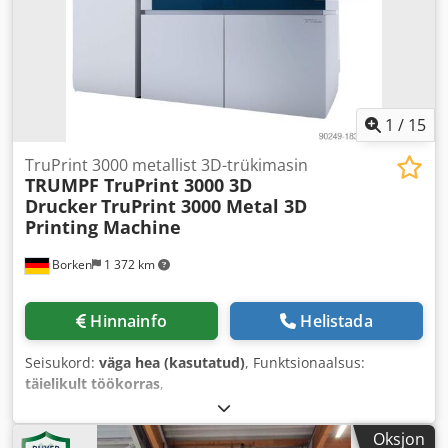
1
/
15
TruPrint 3000 metallist 3D-trükimasin
TRUMPF TruPrint 3000 3D
Drucker
TruPrint 3000 Metal 3D
Printing Machine
Borken
1 372 km
Hinnainfo
Helistada
Seisukord:
väga hea (kasutatud)
, Funktsionaalsus:
täielikult töökorras
,
Oksjon