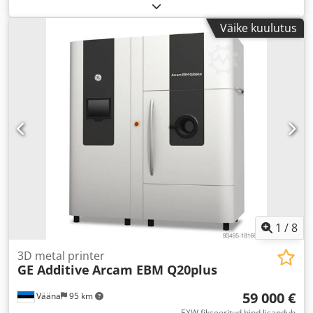
Väike kuulutus
1
/
8
3D metal printer
GE Additive
Arcam EBM Q20plus
59 000 €
Vääna
95 km
EXW fikseeritud hind lisandub