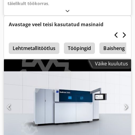
täielikult töökorras
,
Avastage veel teisi kasutatud masinaid
f
Lehtmetallitöötlus
Tööpingid
Baisheng Las
Väike kuulutus