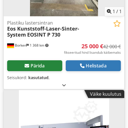
1
/
1
Plastiku lastersintran
Eos Kunststoff-Laser-Sinter-
System
EOSINT P 730
25 000 €
Borken
1 368 km
42 000 €
fikseeritud hind lisandub käibemaks
Pärida
Helistada
Seisukord:
kasutatud
,
Väike kuulutus