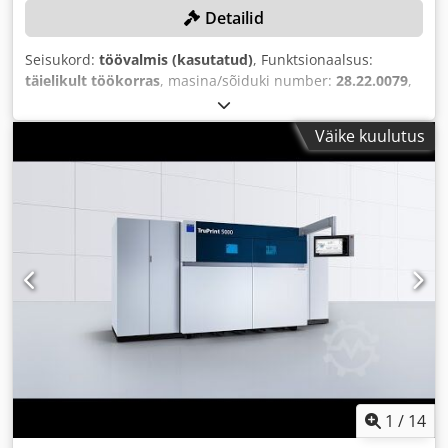
Detailid
Seisukord:
töövalmis (kasutatud)
, Funktsionaalsus:
täielikult töökorras
, masina/sõiduki number:
28.22.0079
,
Ehitusaasta:
2022
, töötunnid:
6 700 h
, kogumass:
1 870 kg
,
laserivõimsus:
700 W
, töörõhk:
8 latt
, sisekõrgus:
365 mm
,
Väike kuulutus
sisepikkus:
280 mm
,
1
/
14