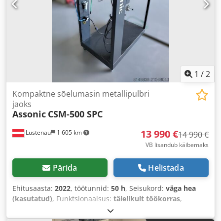
1
/
2
Kompaktne sõelumasin metallipulbri
jaoks
Assonic
CSM-500 SPC
13 990 €
Lustenau
1 605 km
14 990 €
VB lisandub käibemaks
Pärida
Helistada
Ehitusaasta:
2022
, töötunnid:
50 h
, Seisukord:
väga hea
(kasutatud)
, Funktsionaalsus:
täielikult töökorras
,