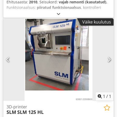
Ehitusaasta:
2010
, Seisukord:
vajab remonti (kasutatud)
,
Funktsionaalsus:
piiratud funktsionaalsus
, kontrolleri
mudel:
MTT AutoFab
, sisekõrgus:
250 mm
, laserivõimsus:
400 W
, masina/sõiduki number:
SLM2501004
, laseri tüüp:
Väike kuulutus
kiudlaser
, Varustus:
tolmu eraldamine
,
1
/
1
3D-printer
SLM
SLM 125 HL