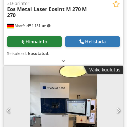
3D-printer
Eos Metal Laser Eosint M 270
M
270
Martfeld
1 181 km
Hinnainfo
Helistada
Seisukord:
kasutatud
,
Väike kuulutus