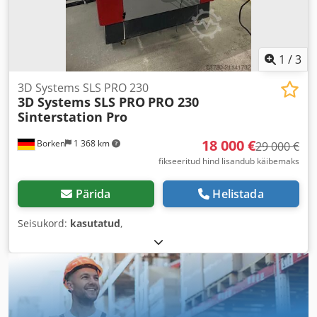
1
/
3
3D Systems SLS PRO 230
3D Systems SLS PRO
PRO 230
Sinterstation Pro
18 000 €
Borken
1 368 km
29 000 €
fikseeritud hind lisandub käibemaks
Pärida
Helistada
Seisukord:
kasutatud
,